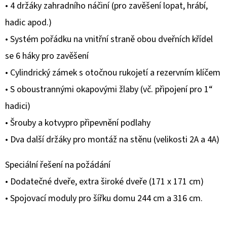
• 4 držáky zahradního náčiní (pro zavěšení lopat, hrábí,
hvězdiček.
hadic apod.)
• Systém pořádku na vnitřní straně obou dveřních křídel
se 6 háky pro zavěšení
• Cylindrický zámek s otočnou rukojetí a rezervním klíčem
• S oboustrannými okapovými žlaby (vč. připojení pro 1“
hadici)
• Šrouby a kotvypro připevnění podlahy
• Dva další držáky pro montáž na stěnu (velikosti 2A a 4A)
Speciální řešení na požádání
• Dodatečné dveře, extra široké dveře (171 x 171 cm)
• Spojovací moduly pro šířku domu 244 cm a 316 cm.