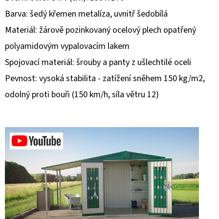
Barva: šedý křemen metalíza, uvnitř šedobílá
D
Materiál: žárově pozinkovaný ocelový plech opatřený
O
P
polyamidovým vypalovacím lakem
O
Spojovací materiál: šrouby a panty z ušlechtilé oceli
R
Pevnost: vysoká stabilita - zatížení sněhem 150 kg/m2,
U
odolný proti bouři (150 km/h, síla větru 12)
Č
U
J
E
M
E