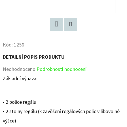
Facebook
Pinterest
Kód:
1256
DETAILNÍ POPIS PRODUKTU
Průměrné
Neohodnoceno
Podrobnosti hodnocení
hodnocení
Základní výbava:
produktu
je
• 2 police regálu
0,0
• 2 stojny regálu (k zavěšení regálových polic v libovolné
z
výšce)
5