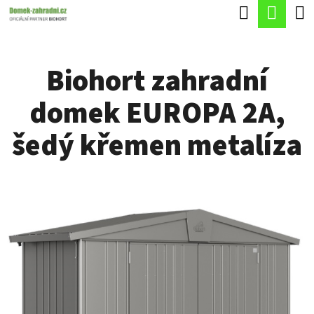
K
Hledat
Náku
Přejít
O
Zpět
Zpět
na
koší
Š
obsah
Biohort zahradní
Í
C
K
domek EUROPA 2A,
O
P
šedý křemen metalíza
O
T
Ř
E
B
U
J