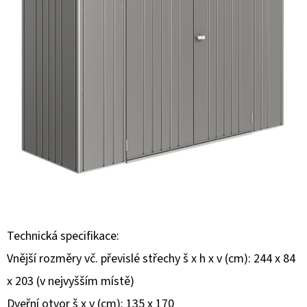
E
T
E
N
A
J
Í
T
?
Technická specifikace:
Vnější rozměry vč. převislé střechy š x h x v (cm): 244 x 84
HLEDAT
x 203 (v nejvyšším místě)
Dveřní otvor š x v (cm): 135 x 170