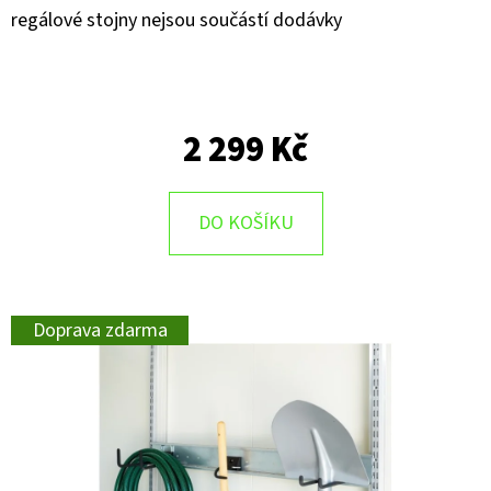
regálové stojny nejsou součástí dodávky
D
O
P
O
2 299 Kč
R
U
Č
DO KOŠÍKU
U
J
E
M
Doprava zdarma
E