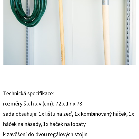
E
T
E
N
A
J
Í
T
?
Technická specifikace:
rozměry š x h x v (cm): 72 x 17 x 73
sada obsahuje: 1x lištu na zeď, 1x kombinovaný háček, 1x
HLEDAT
háček na násady, 1x háček na lopaty
k zavěšení do dvou regálových stojin