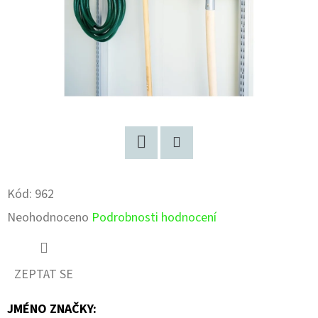
Facebook
Pinterest
Kód:
962
Průměrné
Neohodnoceno
Podrobnosti hodnocení
hodnocení
produktu
ZEPTAT SE
je
JMÉNO ZNAČKY
:
0,0