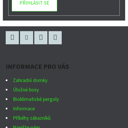
PŘIHLÁSIT SE
Z
Á
P
Facebook
Instagram
WhatsApp
YouTube
A
INFORMACE PRO VÁS
T
Í
Zahradní domky
Úložné boxy
Bioklimatické pergoly
Informace
Příběhy zákazníků
Napište nám