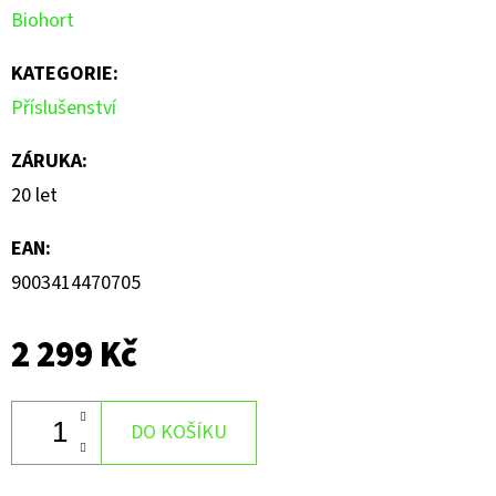
Biohort
z
5
KATEGORIE
:
hvězdiček.
Příslušenství
ZÁRUKA
:
20 let
EAN
:
9003414470705
2 299 Kč
DO KOŠÍKU