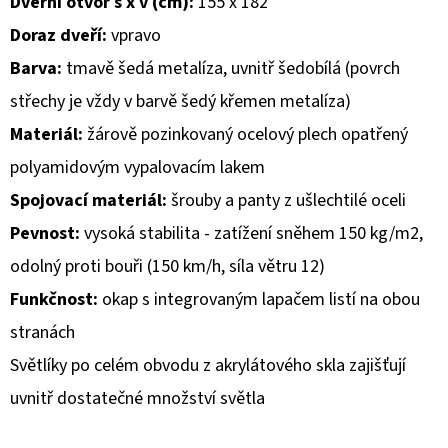
Dveřní otvor š x v (cm):
155 x 182
Doraz dveří:
vpravo
D
O
Barva:
tmavě šedá metalíza, uvnitř šedobílá (povrch
P
střechy je vždy v barvě šedý křemen metalíza)
O
Materiál:
žárově pozinkovaný ocelový plech opatřený
R
polyamidovým vypalovacím lakem
U
Č
Spojovací materiál:
šrouby a panty z ušlechtilé oceli
U
Pevnost:
vysoká stabilita - zatížení sněhem 150 kg/m2,
J
odolný proti bouři (150 km/h, síla větru 12)
E
Funkčnost:
okap s integrovaným lapačem listí na obou
M
E
stranách
Světlíky po celém obvodu z akrylátového skla zajišťují
uvnitř dostatečné množství světla