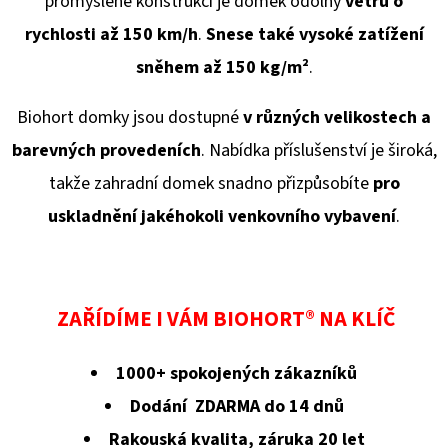
promyšlené konstrukci je domek odolný
větru o
rychlosti až 150 km/h
.
Snese také vysoké zatížení
sněhem až 150 kg/
m²
.
Biohort domky jsou dostupné
v různých velikostech a
barevných provedeních
. Nabídka příslušenství je široká,
takže zahradní domek snadno přizpůsobíte
pro
uskladnění jakéhokoli venkovního vybavení
.
ZAŘÍDÍME I VÁM BIOHORT® NA KLÍČ
1000+ spokojených zákazníků
Dodání ZDARMA do 14 dnů
Rakouská kvalita, záruka 20 let