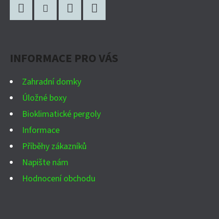
Á
P
Facebook
Instagram
WhatsApp
YouTube
A
INFORMACE PRO VÁS
T
Í
Zahradní domky
Úložné boxy
Bioklimatické pergoly
Informace
Příběhy zákazníků
Napište nám
Hodnocení obchodu