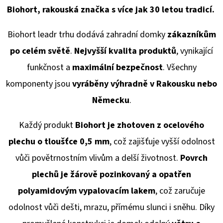
Biohort, rakouská značka s více jak 30 letou tradicí.
Biohort leadr trhu dodává
zahradní domky
zákazníkům
po celém světě
.
Nejvyšší kvalita produktů
, vynikající
funkčnost a
maximální bezpečnost
. Všechny
komponenty jsou
vyráběny výhradně v Rakousku
nebo
Německu
.
Každý produkt
Biohort je zhotoven z ocelového
plechu o tloušťce 0,5 mm
, což zajišťuje vyšší odolnost
vůči povětrnostním vlivům a delší životnost.
Povrch
plechů je žárově pozinkovaný a opatřen
polyamidovým vypalovacím lakem
, což zaručuje
odolnost vůči dešti, mrazu, přímému slunci i sněhu. Díky