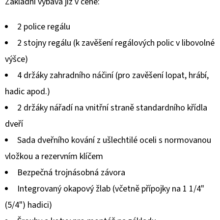
hodnocení
Základní výbava již v ceně:
produktu
2 police regálu
je
2 stojny regálu (k zavěšení regálových polic v libovolné
0,0
výšce)
z
4 držáky zahradního náčiní (pro zavěšení lopat, hrábí,
5
hadic apod.)
hvězdiček.
2 držáky nářadí na vnitřní straně standardního křídla
dveří
Sada dveřního kování z ušlechtilé oceli s normovanou
vložkou a rezervním klíčem
Bezpečná trojnásobná závora
Integrovaný okapový žlab (včetně přípojky na 1 1/4"
(5/4") hadici)