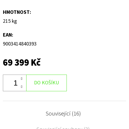
HMOTNOST
:
215 kg
EAN
:
9003414840393
69 399 Kč
DO KOŠÍKU
Související (16)