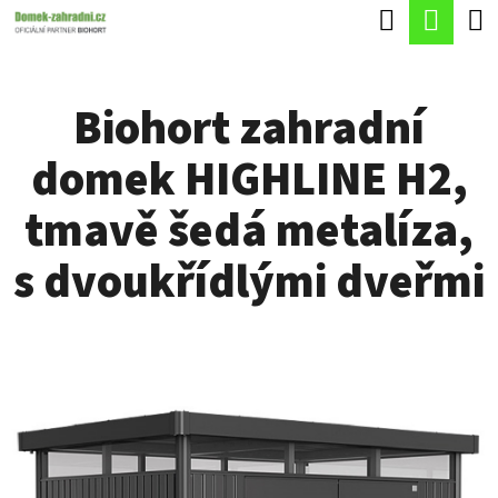
K
Hledat
Náku
Přejít
O
Zpět
Zpět
na
koší
Š
obsah
Biohort zahradní
Í
C
K
domek HIGHLINE H2,
O
P
tmavě šedá metalíza,
O
s dvoukřídlými dveřmi
T
Ř
E
B
U
J