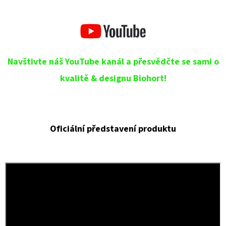
Navštivte náš YouTube kanál a přesvědčte se sami o
kvalitě & designu Biohort!
Oficiální představení produktu