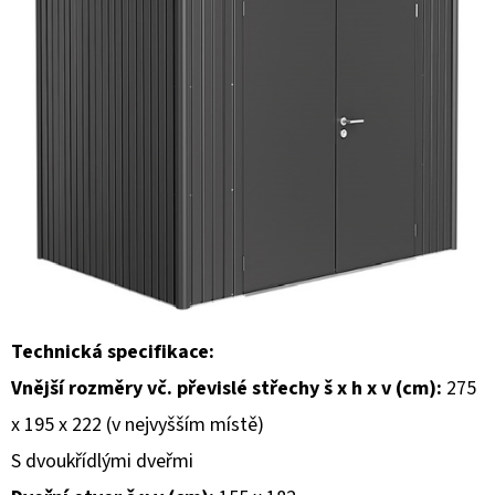
E
T
E
N
A
J
Í
T
?
Technická specifikace:
Vnější rozměry vč. převislé střechy š x h x v (cm):
275
x 195 x 222 (v nejvyšším místě)
HLEDAT
S dvoukřídlými dveřmi