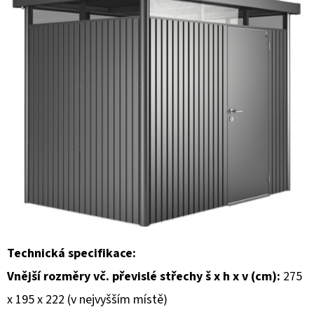
E
T
E
N
A
J
Í
T
?
Technická specifikace:
HLEDAT
Vnější rozměry vč. převislé střechy š x h x v (cm):
275
x 195 x 222 (v nejvyšším místě)