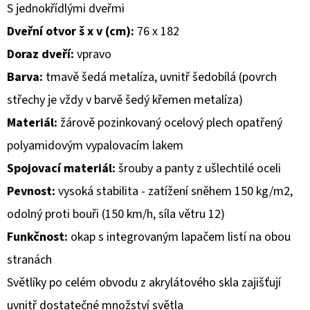
S jednokřídlými dveřmi
D
Dveřní otvor š x v (cm):
76 x 182
O
Doraz dveří:
vpravo
P
Barva:
tmavě šedá metalíza, uvnitř šedobílá (povrch
O
střechy je vždy v barvě šedý křemen metalíza)
R
U
Materiál:
žárově pozinkovaný ocelový plech opatřený
Č
polyamidovým vypalovacím lakem
U
Spojovací materiál:
šrouby a panty z ušlechtilé oceli
J
E
Pevnost:
vysoká stabilita - zatížení sněhem 150 kg/m2,
M
odolný proti bouři (150 km/h, síla větru 12)
E
Funkčnost:
okap s integrovaným lapačem listí na obou
stranách
Světlíky po celém obvodu z akrylátového skla zajišťují
uvnitř dostatečné množství světla