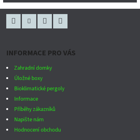
Z
Á
P
Facebook
Instagram
WhatsApp
YouTube
A
INFORMACE PRO VÁS
T
Í
Zahradní domky
Úložné boxy
Bioklimatické pergoly
Informace
Příběhy zákazníků
Napište nám
Hodnocení obchodu