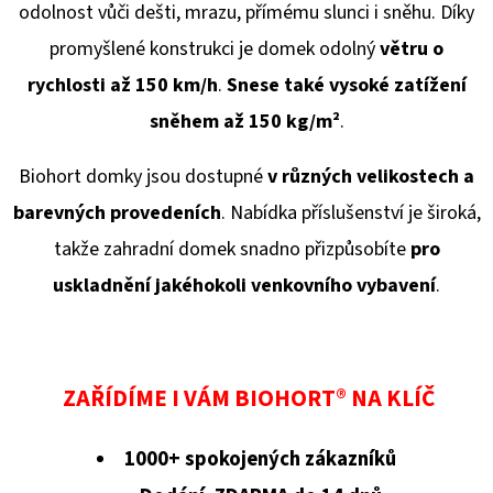
odolnost vůči dešti, mrazu, přímému slunci i sněhu. Díky
promyšlené konstrukci je domek odolný
větru o
rychlosti až 150 km/h
.
Snese také vysoké zatížení
sněhem až 150 kg/
m²
.
Biohort domky jsou dostupné
v různých velikostech a
barevných provedeních
. Nabídka příslušenství je široká,
takže zahradní domek snadno přizpůsobíte
pro
uskladnění jakéhokoli venkovního vybavení
.
ZAŘÍDÍME I VÁM BIOHORT® NA KLÍČ
1000+ spokojených zákazníků