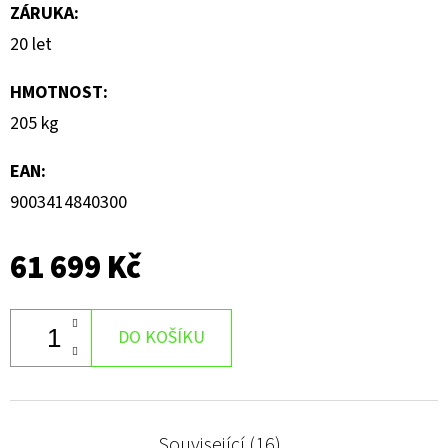
ZÁRUKA
:
20 let
HMOTNOST
:
205 kg
EAN
:
9003414840300
61 699 Kč
DO KOŠÍKU
Související (16)