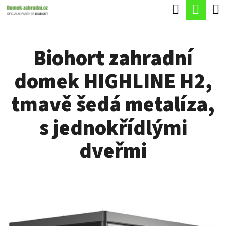
K
Hledat
Náku
Přejít
O
Zpět
Zpět
na
koší
Š
obsah
Biohort zahradní
Í
C
K
domek HIGHLINE H2,
O
P
tmavě šedá metalíza,
O
s jednokřídlými
T
Ř
dveřmi
E
B
U
J