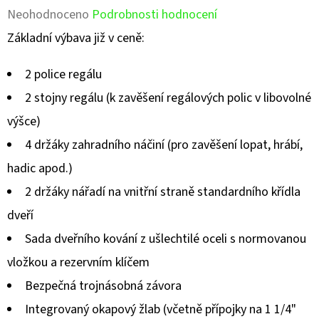
Průměrné
Neohodnoceno
Podrobnosti hodnocení
hodnocení
Základní výbava již v ceně:
produktu
2 police regálu
je
2 stojny regálu (k zavěšení regálových polic v libovolné
0,0
výšce)
z
4 držáky zahradního náčiní (pro zavěšení lopat, hrábí,
5
hadic apod.)
hvězdiček.
2 držáky nářadí na vnitřní straně standardního křídla
dveří
Sada dveřního kování z ušlechtilé oceli s normovanou
vložkou a rezervním klíčem
Bezpečná trojnásobná závora
Integrovaný okapový žlab (včetně přípojky na 1 1/4"