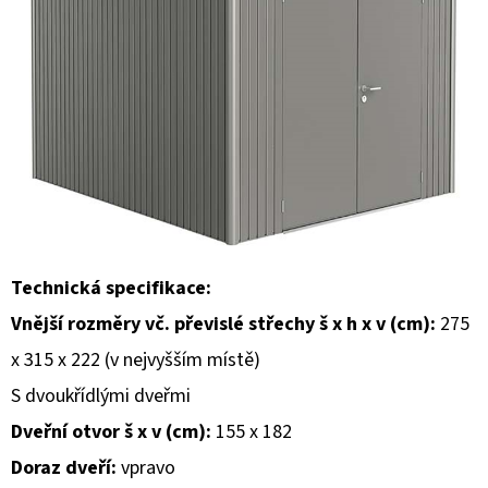
E
T
E
N
A
J
Í
T
?
Technická specifikace:
Vnější rozměry vč. převislé střechy š x h x v (cm):
275
x 315 x 222 (v nejvyšším místě)
S dvoukřídlými dveřmi
HLEDAT
Dveřní otvor š x v (cm):
155 x 182
Doraz dveří:
vpravo