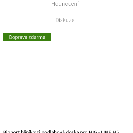
Hodnocení
Diskuze
Doprava zdarma
Biohort hliníková podlahová deska pro HIGHLINE H5