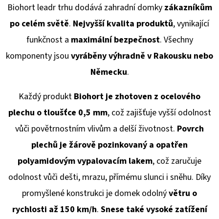
Biohort leadr trhu dodává
zahradní domky
zákazníkům
po celém světě
.
Nejvyšší kvalita produktů
, vynikající
funkčnost a
maximální bezpečnost
. Všechny
komponenty jsou
vyráběny výhradně v Rakousku
nebo
Německu
.
Každý produkt
Biohort je zhotoven z ocelového
plechu o tloušťce 0,5 mm
, což zajišťuje vyšší odolnost
vůči povětrnostním vlivům a delší životnost.
Povrch
plechů je žárově pozinkovaný a opatřen
polyamidovým vypalovacím lakem
, což zaručuje
odolnost vůči dešti, mrazu, přímému slunci i sněhu. Díky
promyšlené konstrukci je domek odolný
větru o
rychlosti až 150 km/h
.
Snese také vysoké zatížení