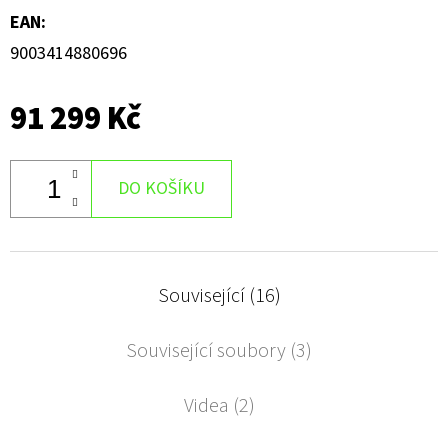
EAN
:
9003414880696
91 299 Kč
DO KOŠÍKU
Související (16)
Související soubory (3)
Videa (2)