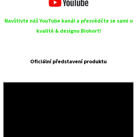
Navštivte náš YouTube kanál a přesvědčte se sami o
kvalitě & designu Biohort!
Oficiální představení produktu