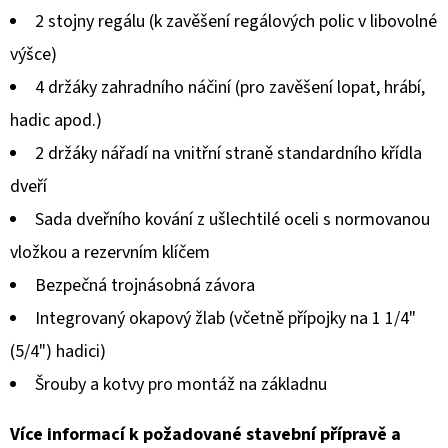
je
2 stojny regálu (k zavěšení regálových polic v libovolné
0,0
výšce)
z
4 držáky zahradního náčiní (pro zavěšení lopat, hrábí,
5
hadic apod.)
hvězdiček.
2 držáky nářadí na vnitřní straně standardního křídla
dveří
Sada dveřního kování z ušlechtilé oceli s normovanou
vložkou a rezervním klíčem
Bezpečná trojnásobná závora
Integrovaný okapový žlab (včetně přípojky na 1 1/4"
(5/4") hadici)
Šrouby a kotvy pro montáž na základnu
Více informací k požadované stavební přípravě a