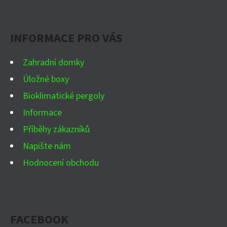
P
Facebook
Instagram
WhatsApp
YouTube
A
INFORMACE PRO VÁS
T
Í
Zahradní domky
Úložné boxy
Bioklimatické pergoly
Informace
Příběhy zákazníků
Napište nám
Hodnocení obchodu
FACEBOOK