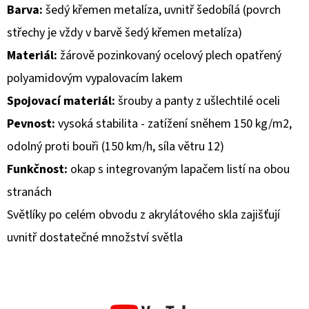
Barva:
šedý křemen metalíza, uvnitř šedobílá (povrch
D
střechy je vždy v barvě šedý křemen metalíza)
O
Materiál:
žárově pozinkovaný ocelový plech opatřený
P
polyamidovým vypalovacím lakem
O
R
Spojovací materiál:
šrouby a panty z ušlechtilé oceli
U
Pevnost:
vysoká stabilita - zatížení sněhem 150 kg/m2,
Č
odolný proti bouři (150 km/h, síla větru 12)
U
Funkčnost:
okap s integrovaným lapačem listí na obou
J
E
stranách
M
Světlíky po celém obvodu z akrylátového skla zajišťují
E
uvnitř dostatečné množství světla