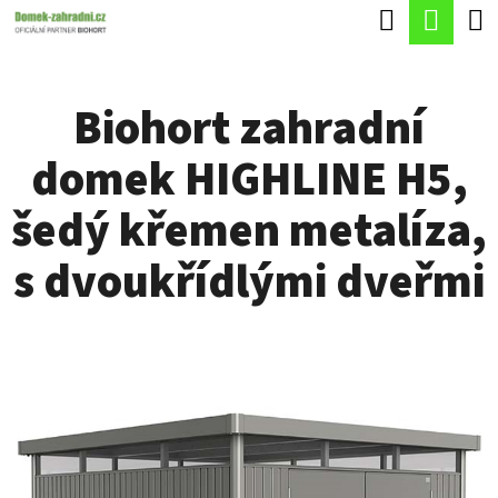
K
Hledat
Náku
Přejít
O
Zpět
Zpět
na
koší
Š
obsah
Biohort zahradní
Í
C
K
domek HIGHLINE H5,
O
P
šedý křemen metalíza,
O
s dvoukřídlými dveřmi
T
Ř
E
B
U
J