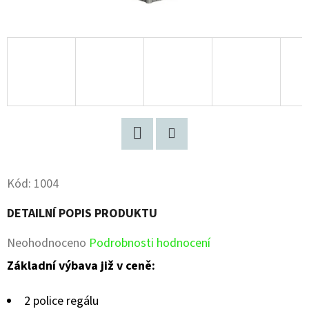
Facebook
Pinterest
Kód:
1004
DETAILNÍ POPIS PRODUKTU
Průměrné
Neohodnoceno
Podrobnosti hodnocení
hodnocení
Základní výbava již v ceně:
produktu
2 police regálu