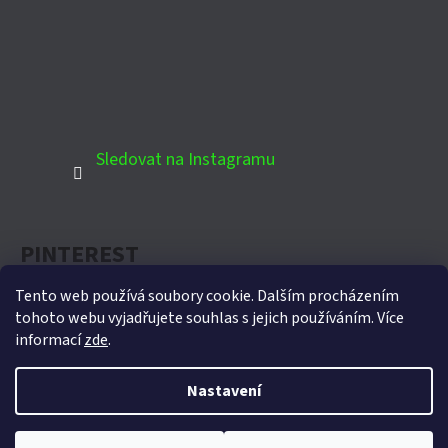
Sledovat na Instagramu
PINTEREST
Tento web používá soubory cookie. Dalším procházením
tohoto webu vyjadřujete souhlas s jejich používáním. Více
informací
zde
.
Oficiální partner Biohort pro Českou republiku
Nastavení
Vytvořil Shoptet
Copyright 2026
Domek-zahradni.cz
. Všechna práva