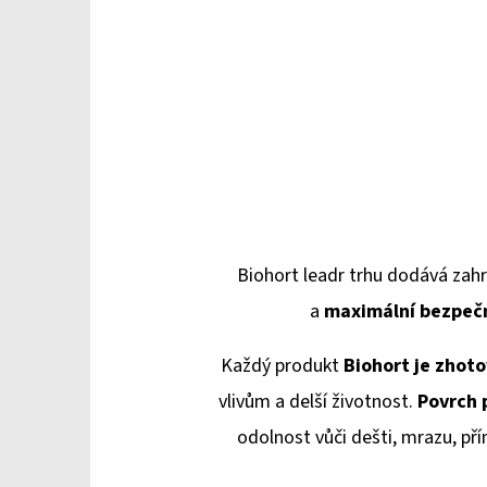
Biohort leadr trhu dodává
zah
a
maximální bezpeč
Každý produkt
Biohort je zhot
vlivům a delší životnost.
Povrch 
odolnost vůči dešti, mrazu, př