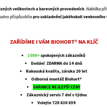
ůzných velikostech a barevných provedeních
. Nabídka pří
adno přizpůsobíte
pro uskladnění jakéhokoli venkovního
ZAŘÍDÍME I VÁM BIOHORT® NA KLÍČ
1000+
spokojených zákazníků
Dodání ZDARMA do 14 dnů
Rakouská kvalita, záruka 20 let
Odborná montáž Biohort®
GARANCE NEJLEPŠÍ CENY
Zákaznický servis 7 dní v týdnu
Volejte 720 630 659