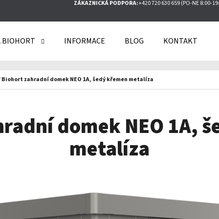
ZÁKAZNICKÁ PODPORA:
+420 720 630 659 (PO-NE 8:00-19
 BIOHORT
INFORMACE
BLOG
KONTAKT
O POTŘEBUJETE NAJÍT?
/
Biohort zahradní domek NEO 1A, šedý křemen metalíza
HLEDAT
hradní domek NEO 1A, 
metalíza
DOPORUČUJEME