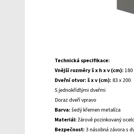
Technická specifikace:
Vnější rozměry š x h x v (cm):
180 
Dveřní otvor: š x v (cm):
83 x 200
S jednokřídlými dveřmi
Doraz dveří vpravo
Barva:
šedý křemen metalíza
Materiál:
žárově pozinkovaný ocelo
Bezpečnost:
3 násobná závora s dv