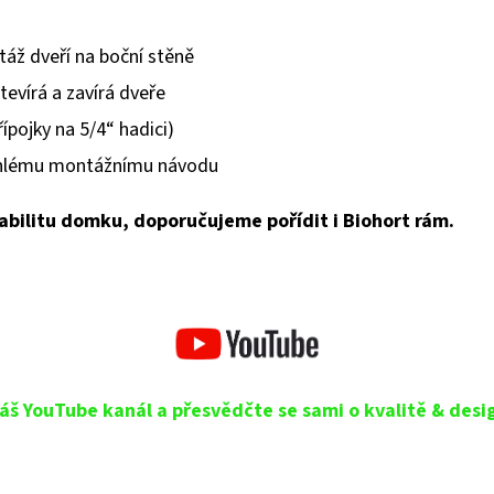
ž dveří na boční stěně
tevírá a zavírá dveře
ípojky na 5/4“ hadici)
áhlému montážnímu návodu
abilitu domku, doporučujeme pořídit i Biohort rám.
áš YouTube kanál a přesvědčte se sami o kvalitě & desi