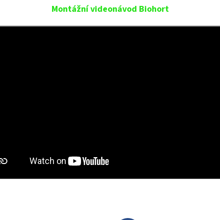
Montážní videonávod Biohort