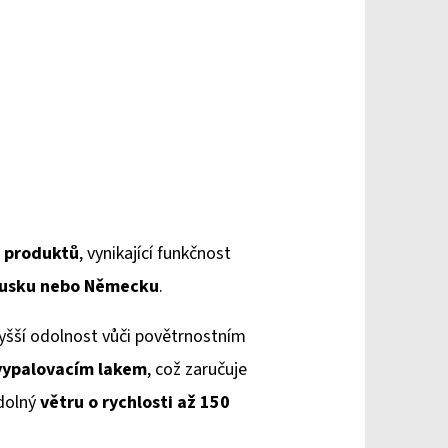
a produktů
, vynikající funkčnost
ousku
nebo Německu
.
 vyšší odolnost vůči povětrnostním
vypalovacím lakem
, což zaručuje
dolný
větru o rychlosti až 150