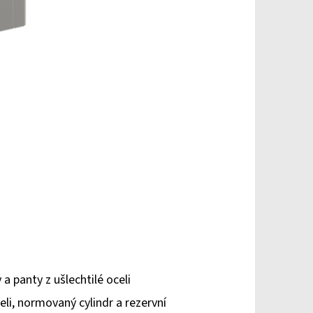
 panty z ušlechtilé oceli
li, normovaný cylindr a rezervní