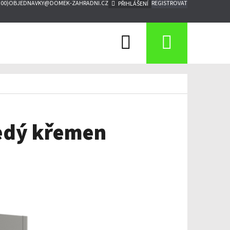
:00)
OBJEDNAVKY@DOMEK-ZAHRADNI.CZ
REGISTROVAT
PŘIHLÁŠENÍ
Hledat
Nákupn
košík
šedý křemen