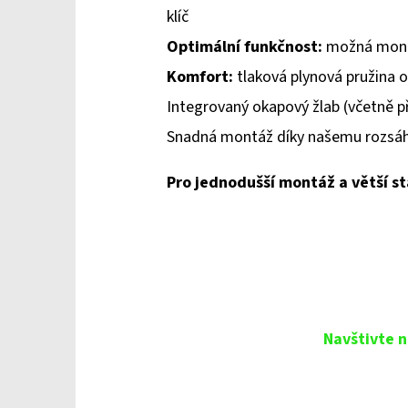
klíč
Optimální funkčnost:
možná montá
Komfort:
tlaková plynová pružina o
Integrovaný okapový žlab (včetně př
Snadná montáž díky našemu rozs
Pro jednodušší montáž a větší st
Navštivte n