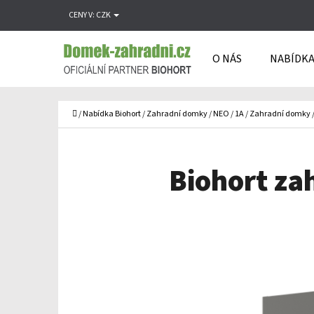
K
Přejít
CENY V:
CZK
O
Zpět
Zpět
na
Š
do
do
obsah
O NÁS
NABÍDKA
Í
obchodu
obchodu
C
K
Domů
/
Nabídka Biohort
/
Zahradní domky
/
NEO
/
1A
/
Zahradní domky
Biohort za