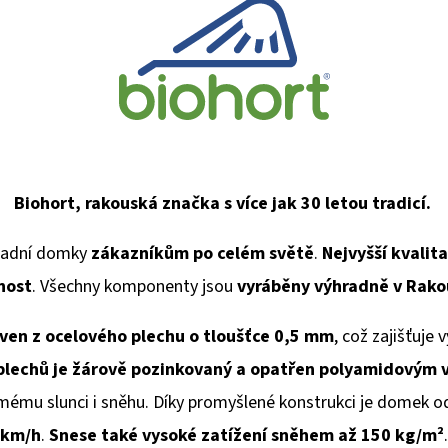
Biohort, rakouská značka s více jak 30 letou tradicí.
radní domky
zákazníkům po celém světě
.
Nejvyšší kvalit
nost
. Všechny komponenty jsou
vyráběny výhradně v Rak
oven z ocelového plechu o tloušťce 0,5 mm
, což zajišťuje
plechů je žárově pozinkovaný a opatřen polyamidovým 
ímému slunci i sněhu. Díky promyšlené konstrukci je domek o
km/h
.
Snese také vysoké zatížení sněhem až 150 kg/
m²
.