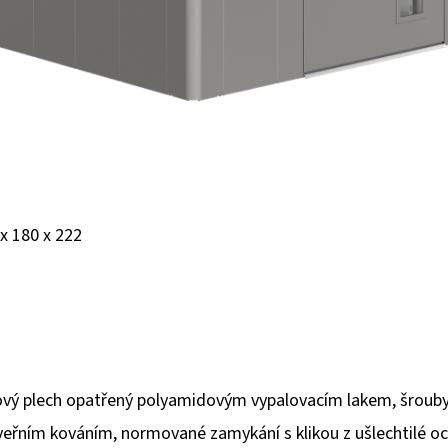
x 180 x 222
vý plech opatřený polyamidovým vypalovacím lakem, šrouby a
eřním kováním, normované zamykání s klikou z ušlechtilé oce