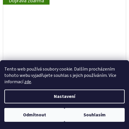
Doprava zdarma
Tento web používá soubory cookie. Dalším procházením
tohoto webu vyjadřujete souhlas s jejich používáním. Více
informací
zde
.
Nastavení
BIOHORT RAMPA PRO PRÁH PRO NEO
Odmítnout
Souhlasím
2 599 Kč