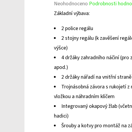
Průměrné
Neohodnoceno
Podrobnosti hodno
hodnocení
Základní výbava:
produktu
2 police regálu
je
2 stojny regálu (k zavěšení regál
0,0
výšce)
z
4 držáky zahradního náčiní (pro z
5
apod.)
hvězdiček.
2 držáky nářadí na vnitřní straně
Trojnásobná závora s rukojetí z 
vložkou a náhradním klíčem
Integrovaný okapový žlab (včetně
hadici)
Šrouby a kotvy pro montáž na z