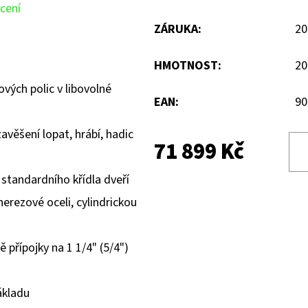
cení
ZÁRUKA
:
20
HMOTNOST
:
20
ových polic v libovolné
EAN
:
90
avěšení lopat, hrábí, hadic
71 899 Kč
 standardního křídla dveří
nerezové oceli, cylindrickou
 přípojky na 1 1/4" (5/4")
ákladu