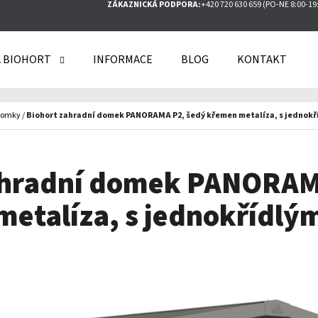
ZÁKAZNICKÁ PODPORA:
+420 720 630 659 (PO-NE 8:00-19
 BIOHORT
INFORMACE
BLOG
KONTAKT
O POTŘEBUJETE NAJÍT?
domky
/
Biohort zahradní domek PANORAMA P2, šedý křemen metalíza, s jednokř
HLEDAT
ahradní domek PANORAM
etalíza, s jednokřídlý
DOPORUČUJEME