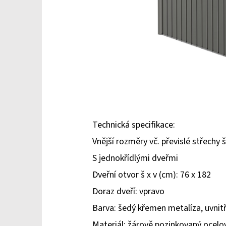
Technická specifikace:
Vnější rozměry vč. převislé střechy š
S jednokřídlými dveřmi
Dveřní otvor š x v (cm): 76 x 182
Doraz dveří: vpravo
Barva: šedý křemen metalíza, uvnitř
Materiál: žárově pozinkovaný ocel