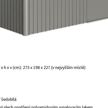
 x h x v (cm): 273 x 198 x 227 (v nejvyšším místě)
 šedobílá
ový plech opatřený polyamidovým vypalovacím lakem