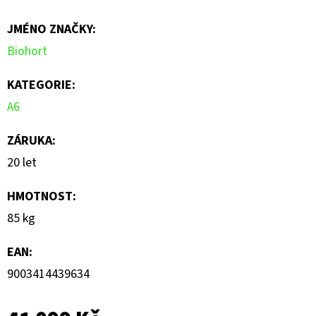
je
JMÉNO ZNAČKY
:
0,0
Biohort
z
5
KATEGORIE
:
hvězdiček.
A6
ZÁRUKA
:
20 let
HMOTNOST
:
85 kg
EAN
:
9003414439634