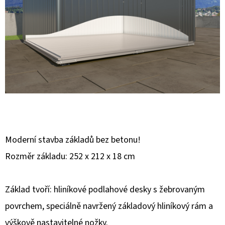
E
T
E
N
A
J
Í
T
?
Moderní stavba základů bez betonu!
Rozměr základu: 252 x 212 x 18 cm
Základ tvoří: hliníkové podlahové desky s žebrovaným
HLEDAT
povrchem, speciálně navržený základový hliníkový rám a
výškově nastavitelné nožky.