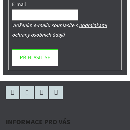
E-mail
Vložením e-mailu souhlasíte s
podmínkami
ochrany osobních údajů
PŘIHLÁSIT SE
Z
Á
P
Facebook
Instagram
WhatsApp
YouTube
A
INFORMACE PRO VÁS
T