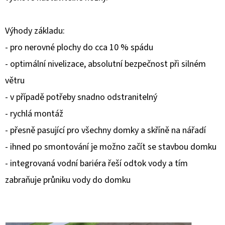
D
Výhody základu:
O
P
- pro nerovné plochy do cca 10 % spádu
O
- optimální nivelizace, absolutní bezpečnost při silném
R
větru
U
- v případě potřeby snadno odstranitelný
Č
U
- rychlá montáž
J
- přesně pasující pro všechny domky a skříně na nářadí
E
- ihned po smontování je možno začít se stavbou domku
M
- integrovaná vodní bariéra řeší odtok vody a tím
E
zabraňuje průniku vody do domku