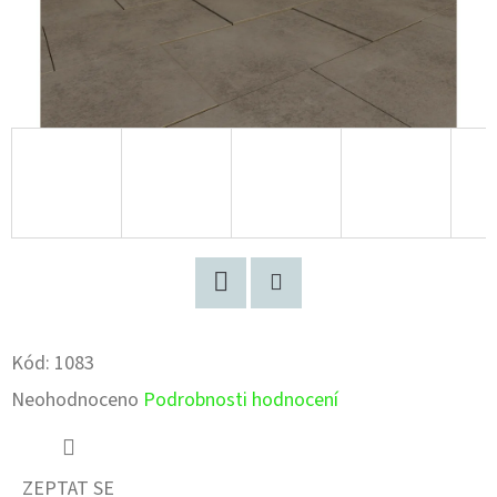
Facebook
Pinterest
Kód:
1083
Průměrné
Neohodnoceno
Podrobnosti hodnocení
hodnocení
produktu
ZEPTAT SE