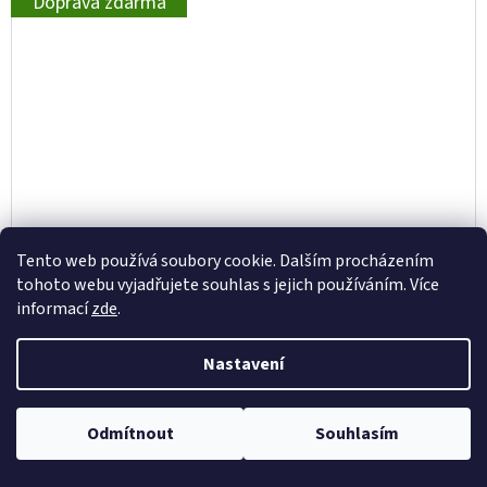
Doprava zdarma
Tento web používá soubory cookie. Dalším procházením
tohoto webu vyjadřujete souhlas s jejich používáním. Více
informací
zde
.
Nastavení
BIOHORT RAMPA PRO PRÁH
Odmítnout
Souhlasím
2 599 Kč