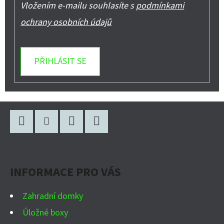
Vložením e-mailu souhlasíte s
podmínkami
ochrany osobních údajů
PŘIHLÁSIT SE
Z
Á
P
Facebook
Instagram
WhatsApp
YouTube
A
INFORMACE PRO VÁS
T
Í
Zahradní domky
Úložné boxy