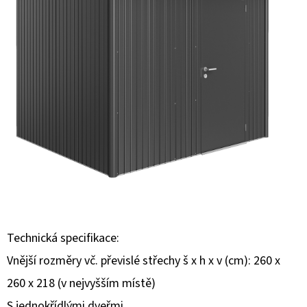
E
T
E
N
A
J
Í
T
?
Technická specifikace:
Vnější rozměry vč. převislé střechy š x h x v (cm): 260 x
HLEDAT
260 x 218 (v nejvyšším místě)
S jednokřídlými dveřmi