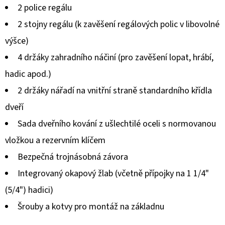
2 police regálu
je
2 stojny regálu (k zavěšení regálových polic v libovolné
5,0
výšce)
z
4 držáky zahradního náčiní (pro zavěšení lopat, hrábí,
5
hadic apod.)
hvězdiček.
2 držáky nářadí na vnitřní straně standardního křídla
dveří
Sada dveřního kování z ušlechtilé oceli s normovanou
vložkou a rezervním klíčem
Bezpečná trojnásobná závora
Integrovaný okapový žlab (včetně přípojky na 1 1/4"
(5/4") hadici)
Šrouby a kotvy pro montáž na základnu