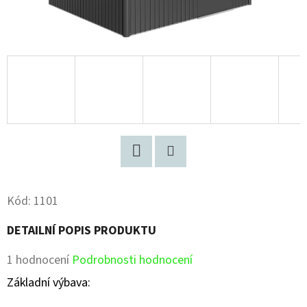
Facebook
Pinterest
Kód:
1101
DETAILNÍ POPIS PRODUKTU
Průměrné
1 hodnocení
Podrobnosti hodnocení
hodnocení
Základní výbava:
produktu