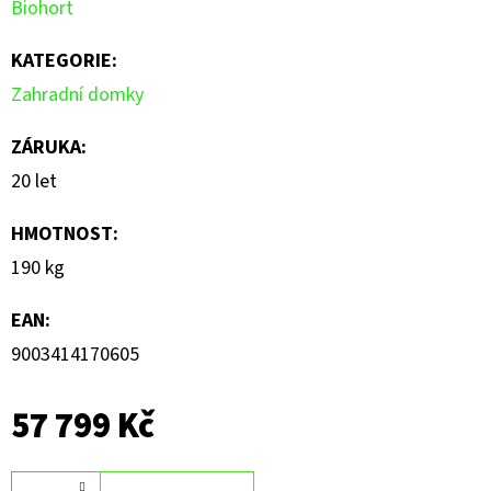
Biohort
KATEGORIE
:
Zahradní domky
ZÁRUKA
:
20 let
HMOTNOST
:
190 kg
EAN
:
9003414170605
57 799 Kč