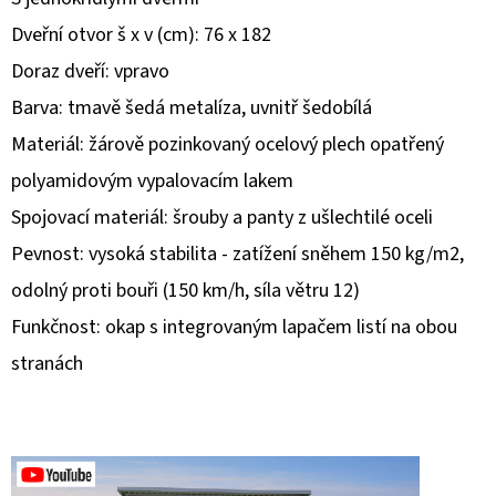
Dveřní otvor š x v (cm): 76 x 182
D
Doraz dveří: vpravo
O
P
Barva: tmavě šedá metalíza, uvnitř šedobílá
O
Materiál: žárově pozinkovaný ocelový plech opatřený
R
polyamidovým vypalovacím lakem
U
Spojovací materiál: šrouby a panty z ušlechtilé oceli
Č
U
Pevnost: vysoká stabilita - zatížení sněhem 150 kg/m2,
J
odolný proti bouři (150 km/h, síla větru 12)
E
Funkčnost: okap s integrovaným lapačem listí na obou
M
E
stranách