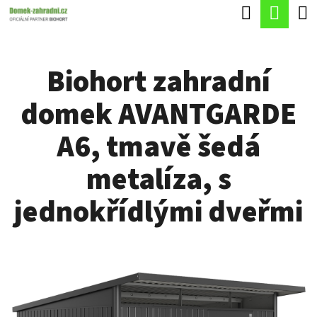
K
Hledat
Náku
Přejít
O
Zpět
Zpět
na
koší
Š
obsah
Biohort zahradní
Í
C
K
domek AVANTGARDE
O
P
A6, tmavě šedá
O
metalíza, s
T
Ř
jednokřídlými dveřmi
E
B
U
J