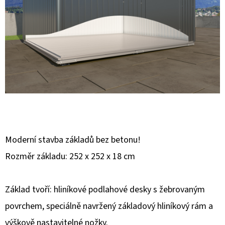
E
T
E
N
A
J
Í
T
?
Moderní stavba základů bez betonu!
Rozměr základu: 252 x 252 x 18 cm
Základ tvoří: hliníkové podlahové desky s žebrovaným
HLEDAT
povrchem, speciálně navržený základový hliníkový rám a
výškově nastavitelné nožky.