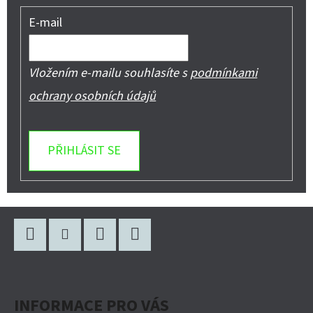
E-mail
Vložením e-mailu souhlasíte s
podmínkami
ochrany osobních údajů
PŘIHLÁSIT SE
Z
Á
P
Facebook
Instagram
WhatsApp
YouTube
A
INFORMACE PRO VÁS
T