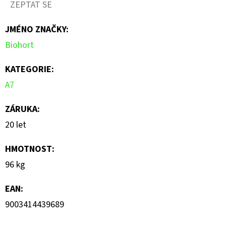
ZEPTAT SE
je
JMÉNO ZNAČKY
:
0,0
Biohort
z
5
KATEGORIE
:
hvězdiček.
A7
ZÁRUKA
:
20 let
HMOTNOST
:
96 kg
EAN
:
9003414439689