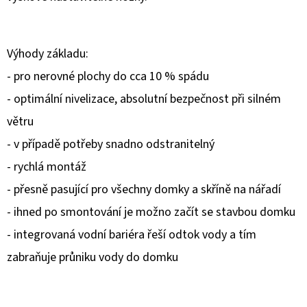
D
O
Výhody základu:
P
- pro nerovné plochy do cca 10 % spádu
O
- optimální nivelizace, absolutní bezpečnost při silném
R
U
větru
Č
- v případě potřeby snadno odstranitelný
U
- rychlá montáž
J
E
- přesně pasující pro všechny domky a skříně na nářadí
M
- ihned po smontování je možno začít se stavbou domku
E
- integrovaná vodní bariéra řeší odtok vody a tím
zabraňuje průniku vody do domku