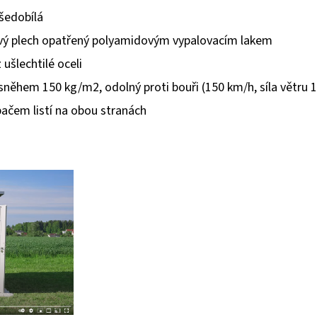
 šedobílá
ový plech opatřený polyamidovým vypalovacím lakem
 ušlechtilé oceli
 sněhem 150 kg/m2, odolný proti bouři (150 km/h, síla větru 
ačem listí na obou stranách