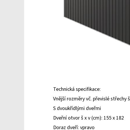
Technická specifikace:
Vnější rozměry vč. převislé střechy š
S dvoukřídlými dveřmi
Dveřní otvor š x v (cm): 155 x 182
Doraz dveří: vpravo