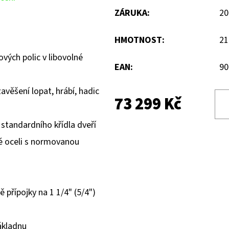
ZÁRUKA
:
20
HMOTNOST
:
21
ových polic v libovolné
EAN
:
90
avěšení lopat, hrábí, hadic
73 299 Kč
 standardního křídla dveří
lé oceli s normovanou
 přípojky na 1 1/4" (5/4")
ákladnu