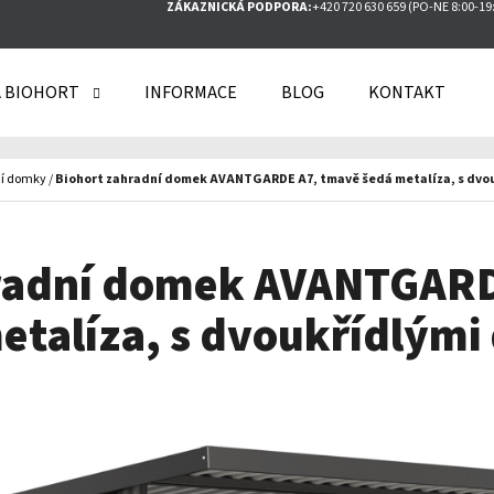
ZÁKAZNICKÁ PODPORA:
+420 720 630 659 (PO-NE 8:00-19
 BIOHORT
INFORMACE
BLOG
KONTAKT
O POTŘEBUJETE NAJÍT?
í domky
/
Biohort zahradní domek AVANTGARDE A7, tmavě šedá metalíza, s dvo
HLEDAT
hradní domek AVANTGARD
etalíza, s dvoukřídlými
DOPORUČUJEME