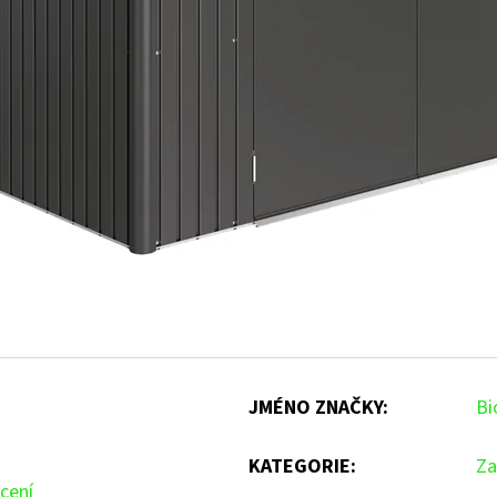
JMÉNO ZNAČKY
:
Bi
KATEGORIE
:
Za
cení