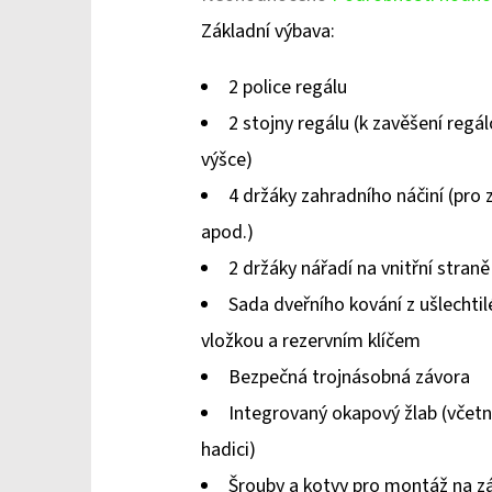
hodnocení
Základní výbava:
produktu
2 police regálu
je
2 stojny regálu (k zavěšení regál
0,0
výšce)
z
4 držáky zahradního náčiní (pro z
5
apod.)
hvězdiček.
2 držáky nářadí na vnitřní straně
Sada dveřního kování z ušlechti
vložkou a rezervním klíčem
Bezpečná trojnásobná závora
Integrovaný okapový žlab (včetně
hadici)
Šrouby a kotvy pro montáž na z