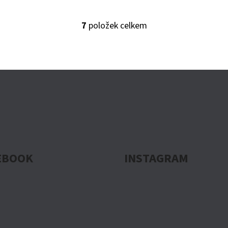
7
položek celkem
O
V
L
Á
D
A
C
Í
P
R
EBOOK
INSTAGRAM
V
K
Y
V
Ý