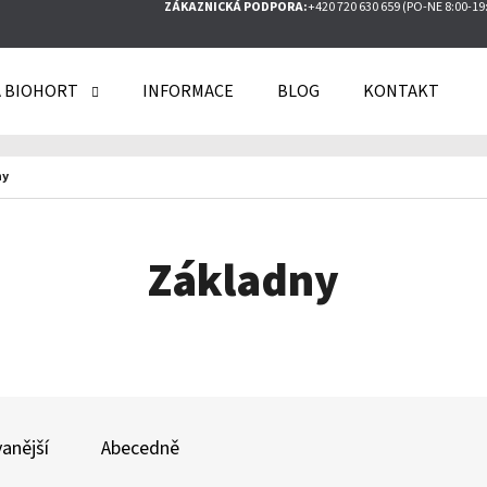
ZÁKAZNICKÁ PODPORA:
+420 720 630 659 (PO-NE 8:00-19
 BIOHORT
INFORMACE
BLOG
KONTAKT
O POTŘEBUJETE NAJÍT?
ny
HLEDAT
Základny
DOPORUČUJEME
anější
Abecedně