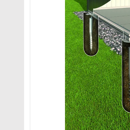
U
K
T
Ů