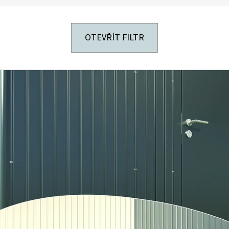
OTEVŘÍT FILTR