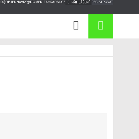
:00)
OBJEDNAVKY@DOMEK-ZAHRADNI.CZ
REGISTROVAT
PŘIHLÁŠENÍ
Hledat
Nákupn
košík