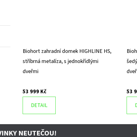
Biohort zahradní domek HIGHLINE HS,
Bioh
stříbrná metalíza, s jednokřídlými
šedý
dveřmi
dve
53 999 Kč
53 
DETAIL
VINKY NEUTEČOU!