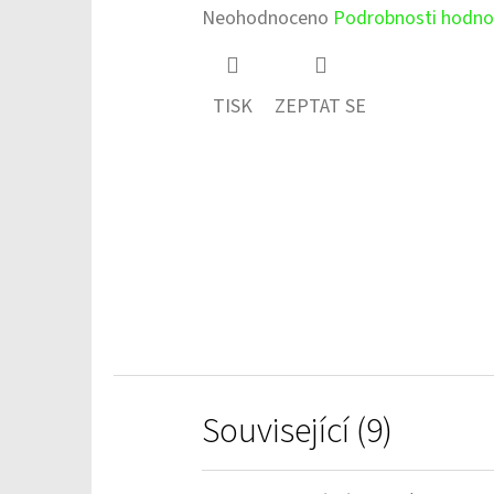
Průměrné
Neohodnoceno
Podrobnosti hodno
hodnocení
produktu
TISK
ZEPTAT SE
je
0,0
z
5
hvězdiček.
Související (9)