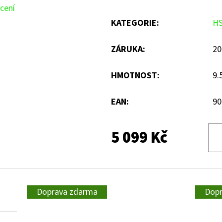
cení
KATEGORIE
:
H
ZÁRUKA
:
20
HMOTNOST
:
9.
EAN
:
90
5 099 Kč
Doprava zdarma
Dop