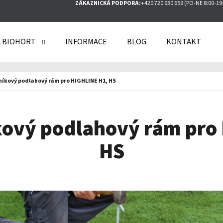
ZÁKAZNICKÁ PODPORA:
+420 720 630 659 (PO-NE 8:00-19
 BIOHORT
INFORMACE
BLOG
KONTAKT
O POTŘEBUJETE NAJÍT?
iníkový podlahový rám pro HIGHLINE H1, HS
HLEDAT
íkový podlahový rám pro
HS
DOPORUČUJEME