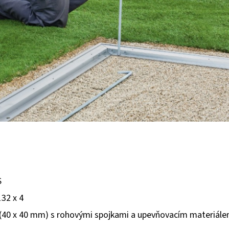
S
132 x 4
lů (40 x 40 mm) s rohovými spojkami a upevňovacím materiále