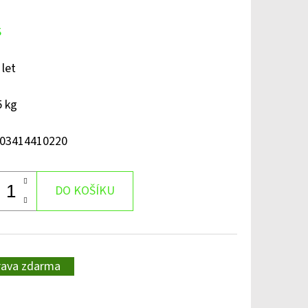
S
 let
5 kg
03414410220
DO KOŠÍKU
rava zdarma