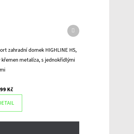
Další
produkt
ort zahradní domek HIGHLINE HS,
 křemen metalíza, s jednokřídlými
řmi
999 Kč
DETAIL