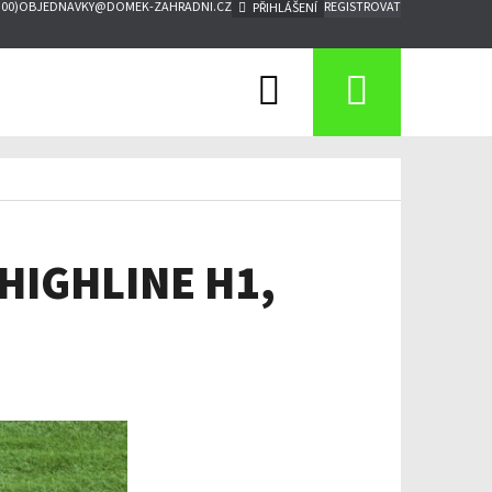
:00)
OBJEDNAVKY@DOMEK-ZAHRADNI.CZ
REGISTROVAT
PŘIHLÁŠENÍ
Hledat
Nákupn
košík
 HIGHLINE H1,