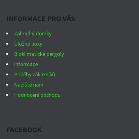
P
A
INFORMACE PRO VÁS
T
Í
Zahradní domky
Úložné boxy
Bioklimatické pergoly
Informace
Příběhy zákazníků
Napište nám
Hodnocení obchodu
FACEBOOK