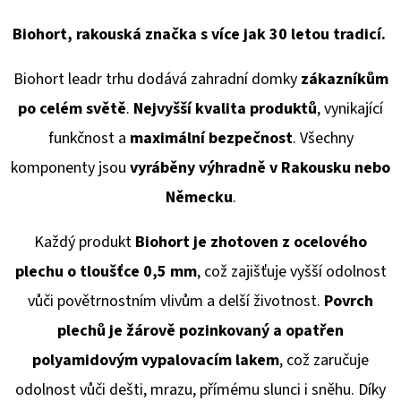
Biohort, rakouská značka s více jak 30 letou tradicí.
Biohort leadr trhu dodává
zahradní domky
zákazníkům
po celém světě
.
Nejvyšší kvalita produktů
, vynikající
funkčnost a
maximální bezpečnost
. Všechny
komponenty jsou
vyráběny výhradně v Rakousku
nebo
Německu
.
Každý produkt
Biohort je zhotoven z ocelového
plechu o tloušťce 0,5 mm
, což zajišťuje vyšší odolnost
vůči povětrnostním vlivům a delší životnost.
Povrch
plechů je žárově pozinkovaný a opatřen
polyamidovým vypalovacím lakem
, což zaručuje
odolnost vůči dešti, mrazu, přímému slunci i sněhu. Díky