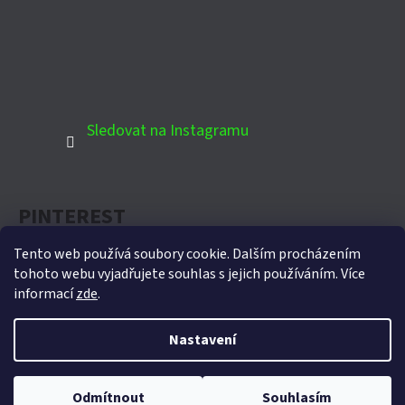
Sledovat na Instagramu
PINTEREST
Tento web používá soubory cookie. Dalším procházením
tohoto webu vyjadřujete souhlas s jejich používáním. Více
informací
zde
.
Oficiální partner Biohort pro Českou republiku
Nastavení
Vytvořil Shoptet
Copyright 2026
Domek-zahradni.cz
. Všechna práva
Odmítnout
Souhlasím