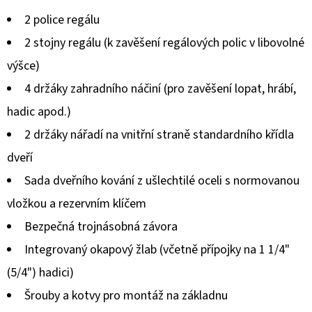
produktu
2 police regálu
je
2 stojny regálu (k zavěšení regálových polic v libovolné
0,0
výšce)
z
4 držáky zahradního náčiní (pro zavěšení lopat, hrábí,
5
hadic apod.)
hvězdiček.
2 držáky nářadí na vnitřní straně standardního křídla
dveří
Sada dveřního kování z ušlechtilé oceli s normovanou
vložkou a rezervním klíčem
Bezpečná trojnásobná závora
Integrovaný okapový žlab (včetně přípojky na 1 1/4"
(5/4") hadici)
Šrouby a kotvy pro montáž na základnu