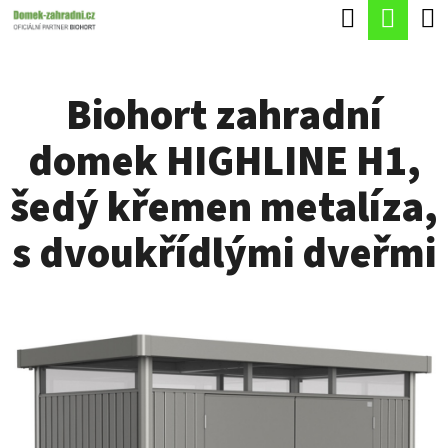
K
Hledat
Náku
Přejít
O
Zpět
Zpět
na
koší
Š
obsah
Biohort zahradní
Í
C
K
domek HIGHLINE H1,
O
P
šedý křemen metalíza,
O
s dvoukřídlými dveřmi
T
Ř
E
B
U
J