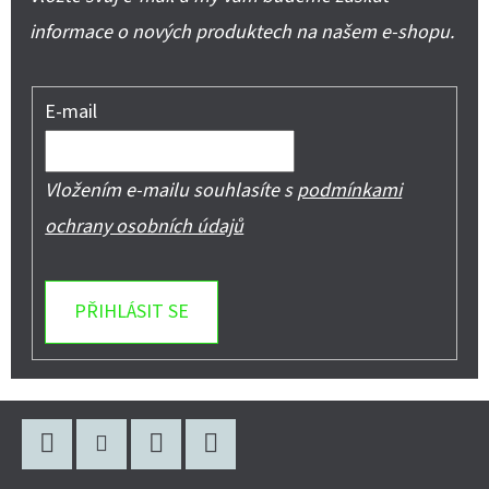
informace o nových produktech na našem e-shopu.
E-mail
Vložením e-mailu souhlasíte s
podmínkami
ochrany osobních údajů
PŘIHLÁSIT SE
Z
Á
Facebook
Instagram
WhatsApp
YouTube