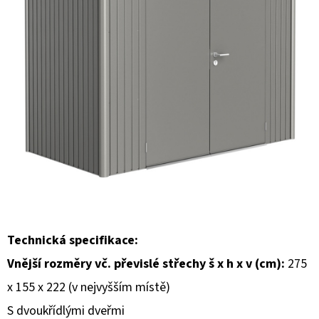
E
T
E
N
A
J
Í
T
?
Technická specifikace:
Vnější rozměry vč. převislé střechy š x h x v (cm):
275
HLEDAT
x 155 x 222 (v nejvyšším místě)
S dvoukřídlými dveřmi