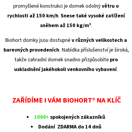
promyšlené konstrukci je domek odolný
větru o
rychlosti až 150 km/h
.
Snese také vysoké zatížení
sněhem až 150 kg/
m²
.
Biohort domky jsou dostupné
v různých velikostech a
barevných provedeních
. Nabídka příslušenství je široká,
takže zahradní domek snadno přizpůsobíte
pro
uskladnění jakéhokoli venkovního vybavení
.
ZAŘÍDÍME I VÁM BIOHORT® NA KLÍČ
1000+
spokojených zákazníků
Dodání ZDARMA do 14 dnů