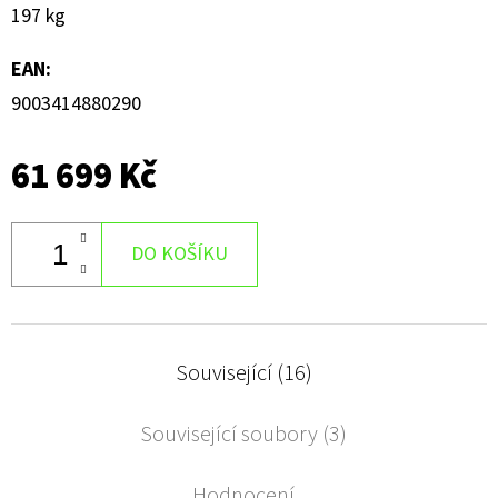
197 kg
EAN
:
9003414880290
61 699 Kč
DO KOŠÍKU
Související (16)
Související soubory (3)
Hodnocení