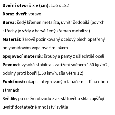
Dveřní otvor š x v (cm):
155 x 182
D
Doraz dveří:
vpravo
O
Barva:
šedý křemen metalíza, uvnitř šedobílá (povrch
P
O
střechy je vždy v barvě šedý křemen metalíza)
R
Materiál:
žárově pozinkovaný ocelový plech opatřený
U
polyamidovým vypalovacím lakem
Č
Spojovací materiál:
šrouby a panty z ušlechtilé oceli
U
J
Pevnost:
vysoká stabilita - zatížení sněhem 150 kg/m2,
E
odolný proti bouři (150 km/h, síla větru 12)
M
Funkčnost:
okap s integrovaným lapačem listí na obou
E
stranách
Světlíky po celém obvodu z akrylátového skla zajišťují
uvnitř dostatečné množství světla