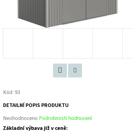
Facebook
Pinterest
Kód:
93
DETAILNÍ POPIS PRODUKTU
Průměrné
Neohodnoceno
Podrobnosti hodnocení
hodnocení
Základní výbava již v ceně: