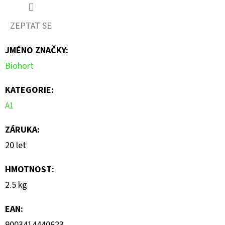
hodnocení
produktu
ZEPTAT SE
je
JMÉNO ZNAČKY
:
0,0
Biohort
z
5
KATEGORIE
:
hvězdiček.
A1
ZÁRUKA
:
20 let
HMOTNOST
:
2.5 kg
EAN
:
9003414440623