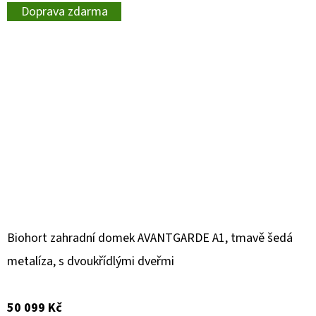
Doprava zdarma
Biohort zahradní domek AVANTGARDE A1, tmavě šedá
metalíza, s dvoukřídlými dveřmi
50 099 Kč