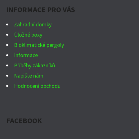
A
INFORMACE PRO VÁS
T
Í
Zahradní domky
Úložné boxy
Bioklimatické pergoly
Informace
Příběhy zákazníků
Napište nám
Hodnocení obchodu
FACEBOOK