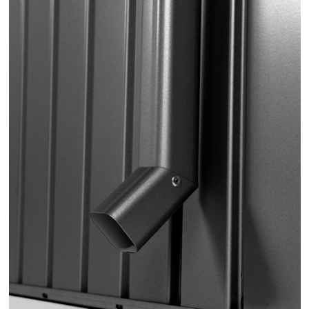
E
T
E
N
A
J
Í
T
?
HLEDAT