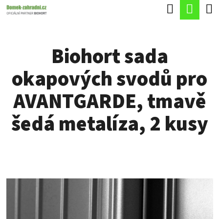
K
Hledat
Náku
Přejít
O
Zpět
Zpět
na
koší
Š
obsah
Biohort sada
Í
C
K
okapových svodů pro
O
P
AVANTGARDE, tmavě
O
šedá metalíza, 2 kusy
T
Ř
E
B
U
J