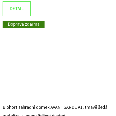
DETAIL
Doprava zdarma
Biohort zahradní domek AVANTGARDE A1, tmavě šedá
metalíza, s jednokřídlými dveřmi