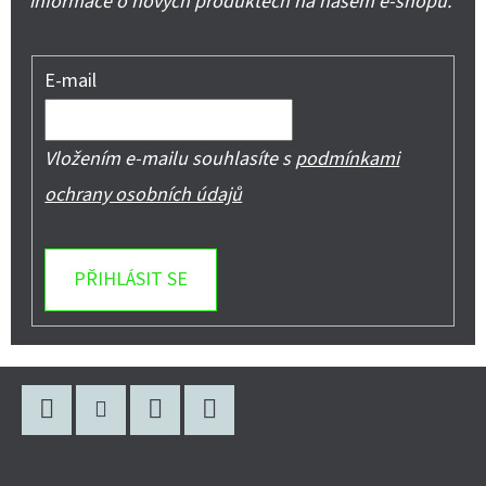
informace o nových produktech na našem e-shopu.
E-mail
Vložením e-mailu souhlasíte s
podmínkami
ochrany osobních údajů
PŘIHLÁSIT SE
Z
Á
P
Facebook
Instagram
WhatsApp
YouTube