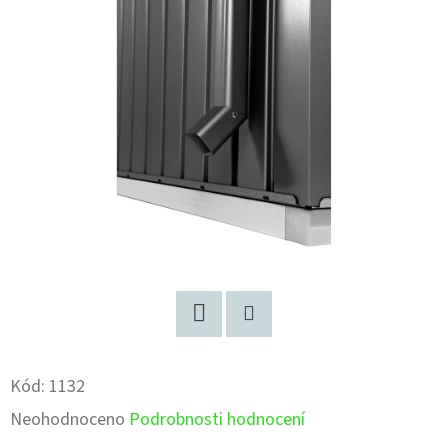
Facebook
Pinterest
Kód:
1132
Průměrné
Neohodnoceno
Podrobnosti hodnocení