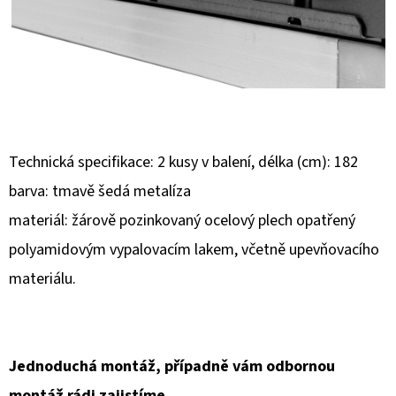
D
O
P
O
R
U
Technická specifikace: 2 kusy v balení, délka (cm): 182
Č
barva: tmavě šedá metalíza
U
J
materiál: žárově pozinkovaný ocelový plech opatřený
E
polyamidovým vypalovacím lakem, včetně upevňovacího
M
materiálu.
E
Jednoduchá montáž, případně vám odbornou
montáž rádi zajistíme