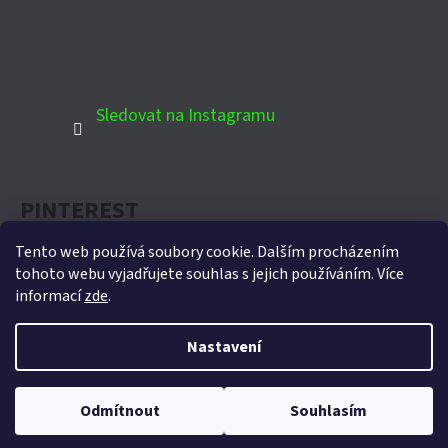
Sledovat na Instagramu
PINTEREST
Tento web používá soubory cookie. Dalším procházením
tohoto webu vyjadřujete souhlas s jejich používáním. Více
informací
zde
.
Oficiální partner Biohort pro Českou republiku
Nastavení
Vytvořil Shoptet
Copyright 2026
Domek-zahradni.cz
. Všechna práva
Odmítnout
Souhlasím
vyhrazena.