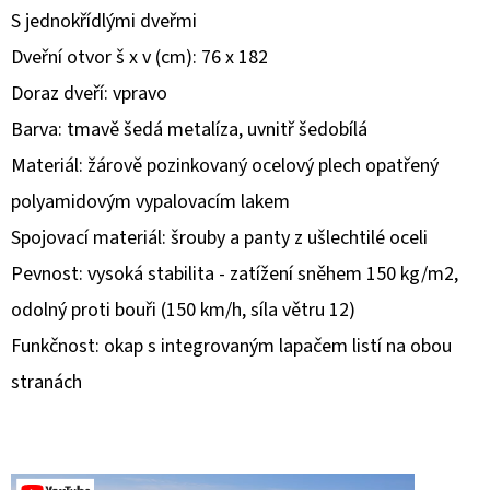
S jednokřídlými dveřmi
D
Dveřní otvor š x v (cm): 76 x 182
O
Doraz dveří: vpravo
P
Barva: tmavě šedá metalíza, uvnitř šedobílá
O
R
Materiál: žárově pozinkovaný ocelový plech opatřený
U
polyamidovým vypalovacím lakem
Č
Spojovací materiál: šrouby a panty z ušlechtilé oceli
U
J
Pevnost: vysoká stabilita - zatížení sněhem 150 kg/m2,
E
odolný proti bouři (150 km/h, síla větru 12)
M
Funkčnost: okap s integrovaným lapačem listí na obou
E
stranách