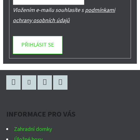
Vložením e-mailu souhlasíte s
podmínkami
ochrany osobních údajů
PŘIHLÁSIT SE
Z
Á
P
Facebook
Instagram
WhatsApp
YouTube
A
INFORMACE PRO VÁS
T
Í
Zahradní domky
Úložné boxy