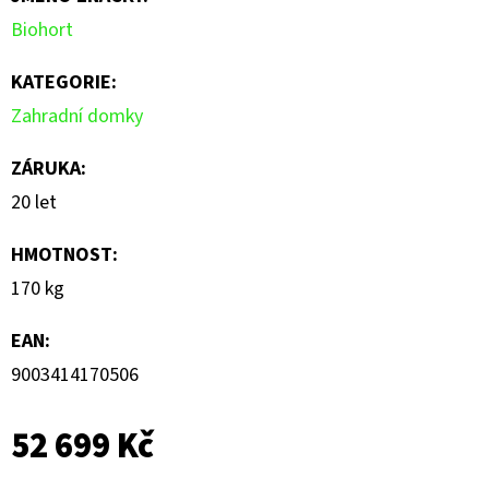
Biohort
KATEGORIE
:
Zahradní domky
ZÁRUKA
:
20 let
HMOTNOST
:
170 kg
EAN
:
9003414170506
52 699 Kč