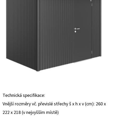
E
T
E
N
A
J
Í
T
?
Technická specifikace:
HLEDAT
Vnější rozměry vč. převislé střechy š x h x v (cm): 260 x
222 x 218 (v nejvyšším místě)