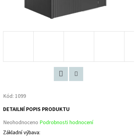
Facebook
Pinterest
Kód:
1099
DETAILNÍ POPIS PRODUKTU
Průměrné
Neohodnoceno
Podrobnosti hodnocení
hodnocení
Základní výbava: