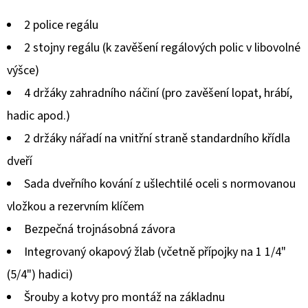
produktu
2 police regálu
je
2 stojny regálu (k zavěšení regálových polic v libovolné
0,0
výšce)
z
4 držáky zahradního náčiní (pro zavěšení lopat, hrábí,
5
hadic apod.)
hvězdiček.
2 držáky nářadí na vnitřní straně standardního křídla
dveří
Sada dveřního kování z ušlechtilé oceli s normovanou
vložkou a rezervním klíčem
Bezpečná trojnásobná závora
Integrovaný okapový žlab (včetně přípojky na 1 1/4"
(5/4") hadici)
Šrouby a kotvy pro montáž na základnu