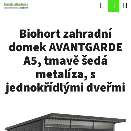
K
Hledat
Náku
Přejít
O
Zpět
Zpět
na
koší
Š
obsah
Biohort zahradní
Í
C
K
domek AVANTGARDE
O
P
A5, tmavě šedá
O
metalíza, s
T
Ř
jednokřídlými dveřmi
E
B
U
J