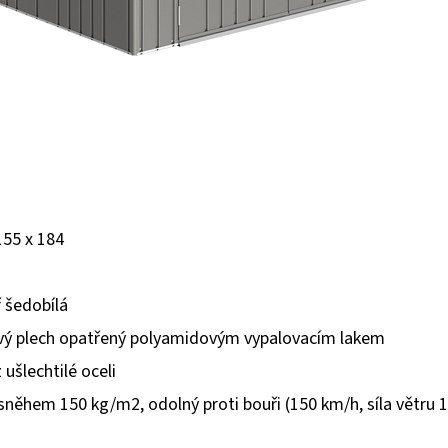
155 x 184
 šedobílá
ový plech opatřený polyamidovým vypalovacím lakem
 ušlechtilé oceli
 sněhem 150 kg/m2, odolný proti bouři (150 km/h, síla větru 