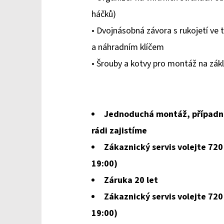
5
háčků)
hvězdiček.
• Dvojnásobná závora s rukojetí ve t
a náhradním klíčem
• Šrouby a kotvy pro montáž na zák
Jednoduchá montáž, případ
rádi zajistíme
Zákaznický servis volejte 720
19:00)
Záruka 20 let
Zákaznický servis volejte 720
19:00)