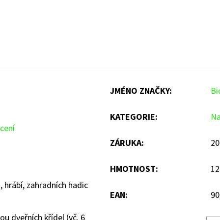
JMÉNO ZNAČKY
:
Bi
KATEGORIE
:
Na
cení
ZÁRUKA
:
20
HMOTNOST
:
12
, hrábí, zahradních hadic
EAN
:
90
ou dveřních křídel (vč. 6