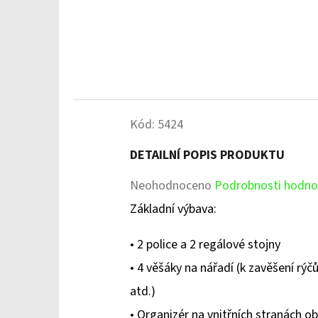
Kód:
5424
DETAILNÍ POPIS PRODUKTU
Průměrné
Neohodnoceno
Podrobnosti hodno
hodnocení
Základní výbava:
produktu
• 2 police a 2 regálové stojny
je
• 4 věšáky na nářadí (k zavěšení rýčů
0,0
atd.)
z
• Organizér na vnitřních stranách ob