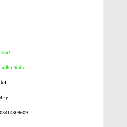
ohort
bídka Biohort
 let
4 kg
03414309609