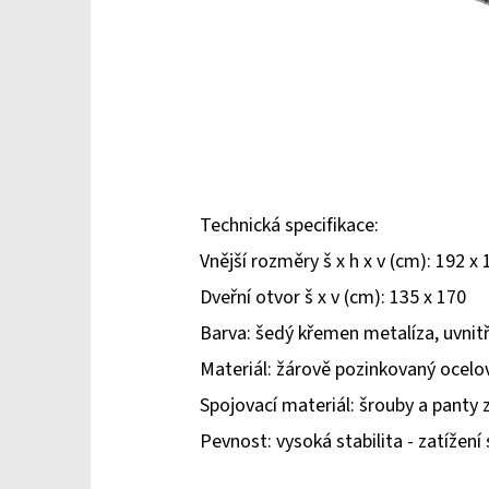
Technická specifikace:
Vnější rozměry š x h x v (cm): 192 x 
Dveřní otvor š x v (cm): 135 x 170
Barva: šedý křemen metalíza, uvnitř
Materiál: žárově pozinkovaný ocel
Spojovací materiál: šrouby a panty z
Pevnost: vysoká stabilita - zatížení