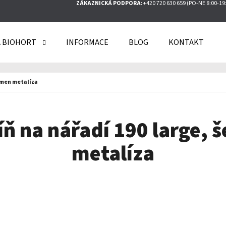
ZÁKAZNICKÁ PODPORA:
+420 720 630 659 (PO-NE 8:00-19
 BIOHORT
INFORMACE
BLOG
KONTAKT
O POTŘEBUJETE NAJÍT?
řemen metalíza
HLEDAT
íň na nářadí 190 large,
metalíza
DOPORUČUJEME