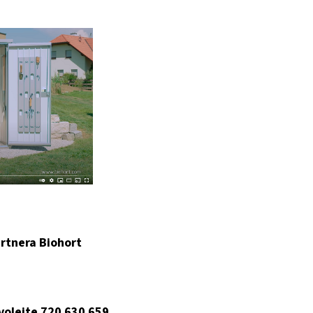
rtnera Biohort
 volejte 720 630 659