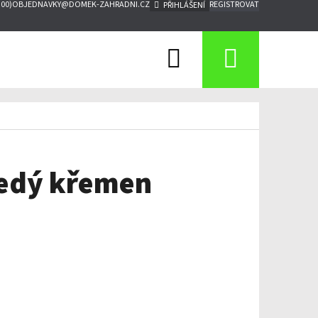
:00)
OBJEDNAVKY@DOMEK-ZAHRADNI.CZ
REGISTROVAT
PŘIHLÁŠENÍ
Hledat
Nákupn
košík
 šedý křemen