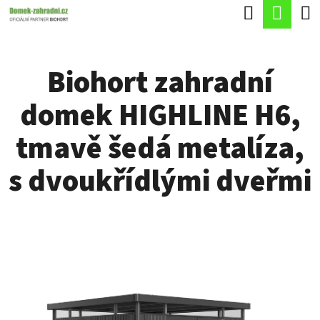
K
Hledat
Náku
Přejít
O
Zpět
Zpět
na
koší
Š
obsah
Biohort zahradní
Í
C
K
domek HIGHLINE H6,
O
P
tmavě šedá metalíza,
O
s dvoukřídlými dveřmi
T
Ř
E
B
U
J