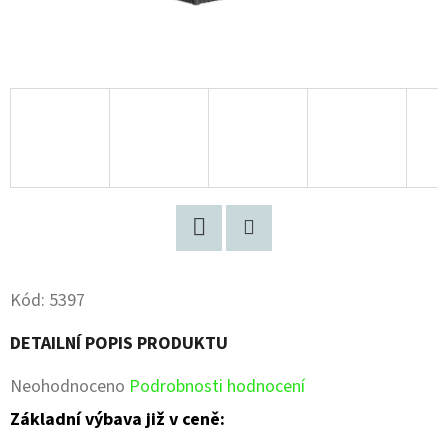
Facebook
Pinterest
Kód:
5397
DETAILNÍ POPIS PRODUKTU
Průměrné
Neohodnoceno
Podrobnosti hodnocení
hodnocení
Základní výbava již v ceně: