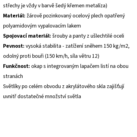
střechy je vždy v barvě šedý křemen metalíza)
D
Materiál:
žárově pozinkovaný ocelový plech opatřený
O
polyamidovým vypalovacím lakem
P
Spojovací materiál:
šrouby a panty z ušlechtilé oceli
O
R
Pevnost:
vysoká stabilita - zatížení sněhem 150 kg/m2,
U
odolný proti bouři (150 km/h, síla větru 12)
Č
Funkčnost:
okap s integrovaným lapačem listí na obou
U
J
stranách
E
Světlíky po celém obvodu z akrylátového skla zajišťují
M
uvnitř dostatečné množství světla
E