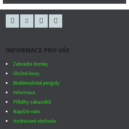
Z
Á
P
Facebook
Instagram
WhatsApp
YouTube
A
INFORMACE PRO VÁS
T
Í
Zahradní domky
Úložné boxy
Bioklimatické pergoly
Informace
Příběhy zákazníků
Napište nám
Hodnocení obchodu