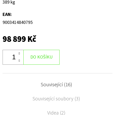
389 kg
EAN
:
9003414840795
98 899 Kč
DO KOŠÍKU
Související (16)
Související soubory (3)
Videa (2)