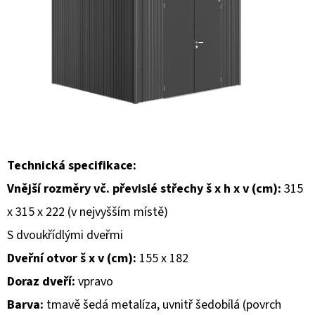
E
T
E
N
A
J
Í
T
Technická specifikace:
?
Vnější rozměry vč. převislé střechy š x h x v (cm):
315
x 315 x 222 (v nejvyšším místě)
S dvoukřídlými dveřmi
Dveřní otvor š x v (cm):
155 x 182
HLEDAT
Doraz dveří:
vpravo
Barva:
tmavě šedá metalíza, uvnitř šedobílá (povrch