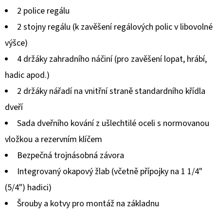
produktu
2 police regálu
je
2 stojny regálu (k zavěšení regálových polic v libovolné
0,0
výšce)
z
4 držáky zahradního náčiní (pro zavěšení lopat, hrábí,
5
hadic apod.)
hvězdiček.
2 držáky nářadí na vnitřní straně standardního křídla
dveří
Sada dveřního kování z ušlechtilé oceli s normovanou
vložkou a rezervním klíčem
Bezpečná trojnásobná závora
Integrovaný okapový žlab (včetně přípojky na 1 1/4"
(5/4") hadici)
Šrouby a kotvy pro montáž na základnu