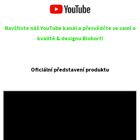
Navštivte náš YouTube kanál a přesvědčte se sami o
kvalitě & designu Biohort!
Oficiální představení produktu