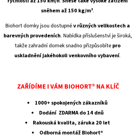
rychlosti až 150 km/h
.
Snese také vysoké zatížení
sněhem až 150 kg/
m²
.
Biohort domky jsou dostupné
v různých velikostech a
barevných provedeních
. Nabídka příslušenství je široká,
takže zahradní domek snadno přizpůsobíte
pro
uskladnění jakéhokoli venkovního vybavení
.
ZAŘÍDÍME I VÁM BIOHORT® NA KLÍČ
1000+ spokojených zákazníků
Dodání ZDARMA do 14 dnů
Rakouská kvalita, záruka 20 let
Odborná montáž Biohort®