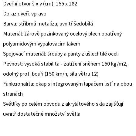
Dveřní otvor š x v (cm): 155 x 182
D
Doraz dveří: vpravo
O
Barva: stříbrná metalíza, uvnitř šedobílá
P
Materiál: žárově pozinkovaný ocelový plech opatřený
O
polyamidovým vypalovacím lakem
R
U
Spojovací materiál: šrouby a panty z ušlechtilé oceli
Č
Pevnost: vysoká stabilita - zatížení sněhem 150 kg/m2,
U
odolný proti bouři (150 km/h, síla větru 12)
J
E
Funkcionalita: okap s integrovaným lapačem listí na obou
M
stranách
E
Světlíky po celém obvodu z akrylátového skla zajišťují
uvnitř dostatečné množství světla