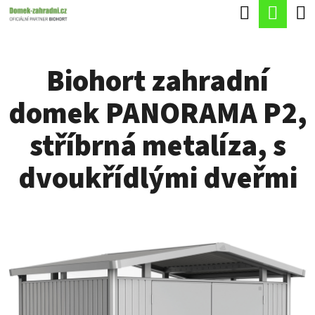
K
Hledat
Náku
Přejít
O
Zpět
Zpět
na
koší
Š
obsah
Biohort zahradní
Í
C
K
domek PANORAMA P2,
O
P
stříbrná metalíza, s
O
dvoukřídlými dveřmi
T
Ř
E
B
U
J