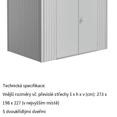
E
T
E
N
A
J
Í
T
?
Technická specifikace:
Vnější rozměry vč. převislé střechy š x h x v (cm): 273 x
HLEDAT
198 x 227 (v nejvyšším místě)
S dvoukřídlými dveřmi