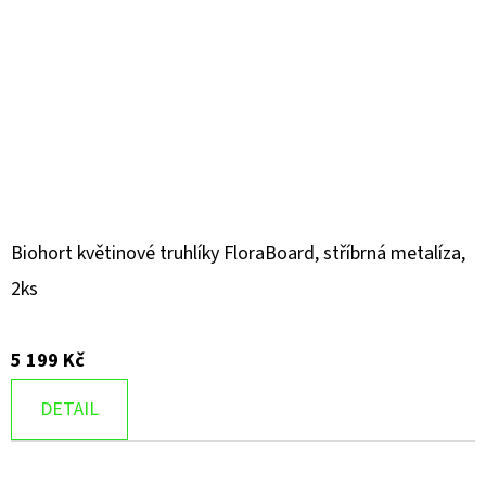
Biohort květinové truhlíky FloraBoard, stříbrná metalíza,
2ks
5 199 Kč
DETAIL