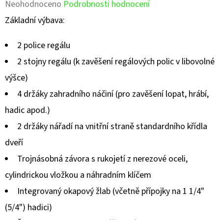
Průměrné
Neohodnoceno
Podrobnosti hodnocení
hodnocení
Základní výbava:
produktu
2 police regálu
je
2 stojny regálu (k zavěšení regálových polic v libovolné
0,0
výšce)
z
4 držáky zahradního náčiní (pro zavěšení lopat, hrábí,
5
hadic apod.)
hvězdiček.
2 držáky nářadí na vnitřní straně standardního křídla
dveří
Trojnásobná závora s rukojetí z nerezové oceli,
cylindrickou vložkou a náhradním klíčem
Integrovaný okapový žlab (včetně přípojky na 1 1/4"
(5/4") hadici)