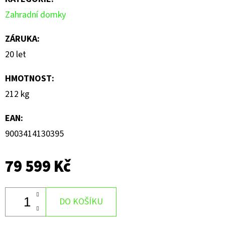
Zahradní domky
ZÁRUKA
:
20 let
HMOTNOST
:
212 kg
EAN
:
9003414130395
79 599 Kč
DO KOŠÍKU