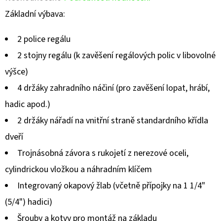
hodnocení
Základní výbava:
produktu
2 police regálu
je
2 stojny regálu (k zavěšení regálových polic v libovolné
0,0
výšce)
z
4 držáky zahradního náčiní (pro zavěšení lopat, hrábí,
5
hadic apod.)
hvězdiček.
2 držáky nářadí na vnitřní straně standardního křídla
dveří
Trojnásobná závora s rukojetí z nerezové oceli,
cylindrickou vložkou a náhradním klíčem
Integrovaný okapový žlab (včetně přípojky na 1 1/4"
(5/4") hadici)
Šrouby a kotvy pro montáž na základu