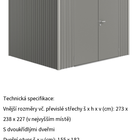
E
T
E
N
A
J
Í
T
?
Technická specifikace:
Vnější rozměry vč. převislé střechy š x h x v (cm): 273 x
238 x 227 (v nejvyšším místě)
HLEDAT
S dvoukřídlými dveřmi
Dveřní otvor š x v (cm): 155 x 182