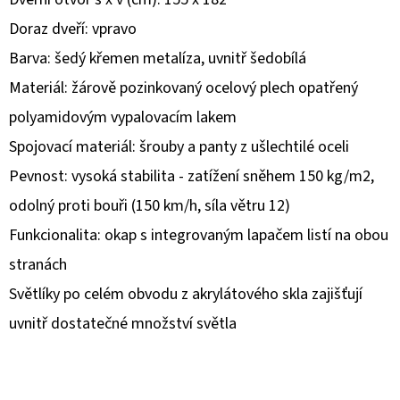
Doraz dveří: vpravo
D
Barva: šedý křemen metalíza, uvnitř šedobílá
O
P
Materiál: žárově pozinkovaný ocelový plech opatřený
O
polyamidovým vypalovacím lakem
R
Spojovací materiál: šrouby a panty z ušlechtilé oceli
U
Č
Pevnost: vysoká stabilita - zatížení sněhem 150 kg/m2,
U
odolný proti bouři (150 km/h, síla větru 12)
J
Funkcionalita: okap s integrovaným lapačem listí na obou
E
stranách
M
E
Světlíky po celém obvodu z akrylátového skla zajišťují
uvnitř dostatečné množství světla