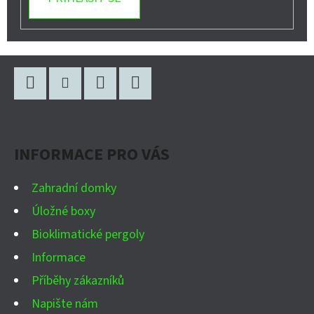
Z
Á
P
Facebook
Instagram
WhatsApp
YouTube
A
INFORMACE PRO VÁS
T
Í
Zahradní domky
Úložné boxy
Bioklimatické pergoly
Informace
Příběhy zákazníků
Napište nám