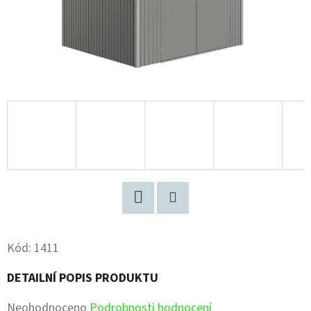
Facebook
Pinterest
Kód:
1411
DETAILNÍ POPIS PRODUKTU
Průměrné
Neohodnoceno
Podrobnosti hodnocení