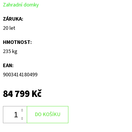
Zahradní domky
ZÁRUKA
:
20 let
HMOTNOST
:
235 kg
EAN
:
9003414180499
84 799 Kč
DO KOŠÍKU