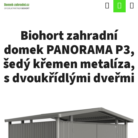
K
Hledat
Náku
Přejít
O
Zpět
Zpět
na
koší
Š
obsah
Biohort zahradní
Í
C
K
domek PANORAMA P3,
O
P
šedý křemen metalíza,
O
s dvoukřídlými dveřmi
T
Ř
E
B
U
J