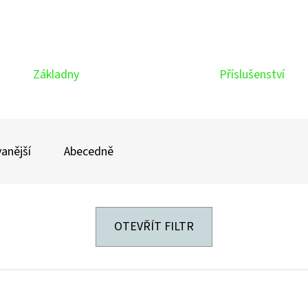
Základny
Příslušenství
anější
Abecedně
OTEVŘÍT FILTR