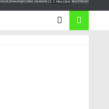
:00)
OBJEDNAVKY@DOMEK-ZAHRADNI.CZ
REGISTROVAT
PŘIHLÁŠENÍ
Hledat
Nákupn
košík