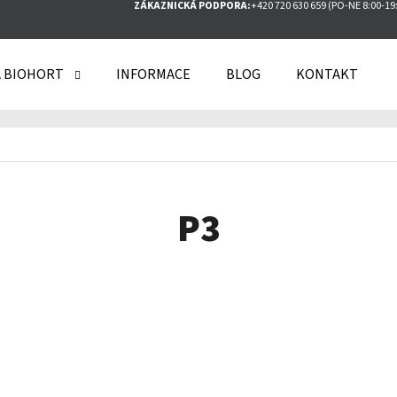
ZÁKAZNICKÁ PODPORA:
+420 720 630 659 (PO-NE 8:00-19
 BIOHORT
INFORMACE
BLOG
KONTAKT
O POTŘEBUJETE NAJÍT?
HLEDAT
P3
DOPORUČUJEME