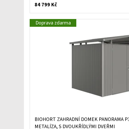
84 799 Kč
Doprava zdarma
BIOHORT ZAHRADNÍ DOMEK PANORAMA P3
METALÍZA, S DVOUKŘÍDLÝMI DVEŘMI