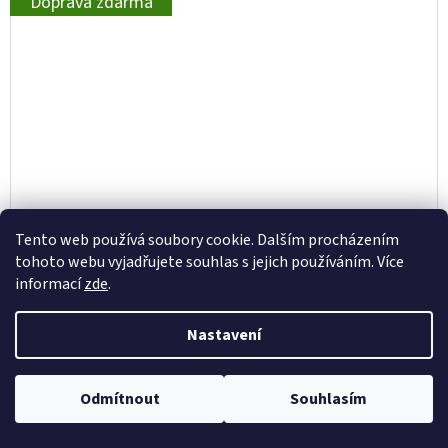
Doprava zdarma
Tento web používá soubory cookie. Dalším procházením
tohoto webu vyjadřujete souhlas s jejich používáním. Více
informací
zde
.
Nastavení
BIOHORT RAMPA PRO PRÁH
Odmítnout
Souhlasím
2 599 Kč