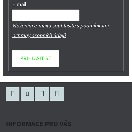
E-mail
Vložením e-mailu souhlasíte s
podmínkami
ochrany osobních údajů
PŘIHLÁSIT SE
Z
Á
P
Facebook
Instagram
WhatsApp
YouTube
A
INFORMACE PRO VÁS
T