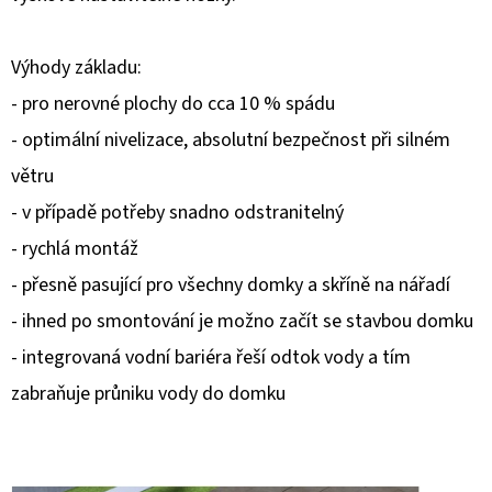
D
Výhody základu:
O
P
- pro nerovné plochy do cca 10 % spádu
O
- optimální nivelizace, absolutní bezpečnost při silném
R
větru
U
- v případě potřeby snadno odstranitelný
Č
U
- rychlá montáž
J
- přesně pasující pro všechny domky a skříně na nářadí
E
- ihned po smontování je možno začít se stavbou domku
M
- integrovaná vodní bariéra řeší odtok vody a tím
E
zabraňuje průniku vody do domku