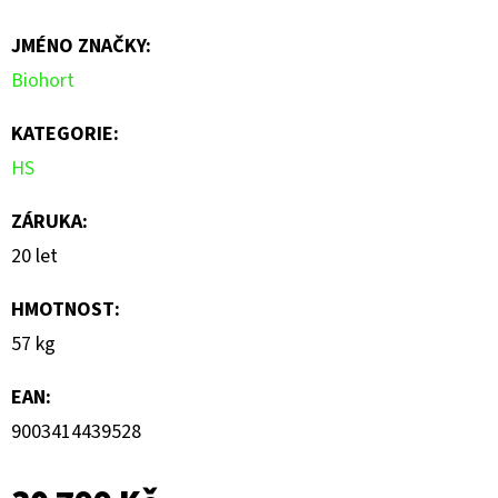
je
JMÉNO ZNAČKY
:
0,0
Biohort
z
5
KATEGORIE
:
hvězdiček.
HS
ZÁRUKA
:
20 let
HMOTNOST
:
57 kg
EAN
:
9003414439528