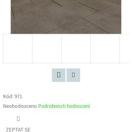
Facebook
Pinterest
Kód:
971
Průměrné
Neohodnoceno
Podrobnosti hodnocení
hodnocení
produktu
ZEPTAT SE