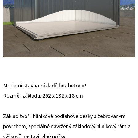
E
T
E
N
A
J
Í
T
?
Moderní stavba základů bez betonu!
Rozměr základu: 252 x 132 x 18 cm
Základ tvoří: hliníkové podlahové desky s žebrovaným
HLEDAT
povrchem, speciálně navržený základový hliníkový rám a
výškově nastavitelné nožky.