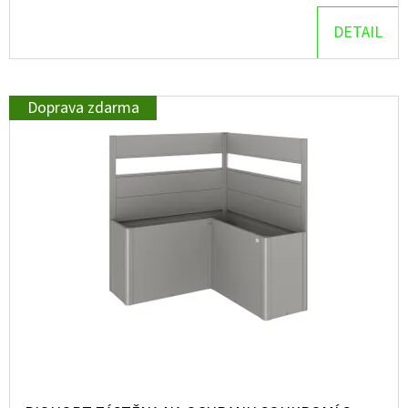
DETAIL
D
O
P
Doprava zdarma
O
R
U
Č
U
J
E
M
E