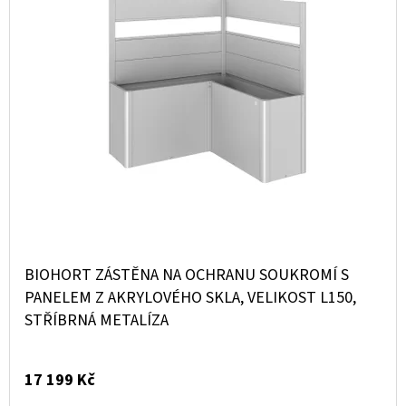
Ý
E
D
P
T
U
I
E
K
S
N
T
P
A
Ů
R
J
O
Í
D
T
U
?
K
BIOHORT ZÁSTĚNA NA OCHRANU SOUKROMÍ S
T
PANELEM Z AKRYLOVÉHO SKLA, VELIKOST L150,
STŘÍBRNÁ METALÍZA
Ů
HLEDAT
17 199 Kč