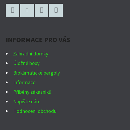
Z
D
Á
A
P
C
Facebook
Instagram
WhatsApp
YouTube
Í
A
P
INFORMACE PRO VÁS
T
R
Í
V
Zahradní domky
K
Úložné boxy
Y
Bioklimatické pergoly
V
Ý
Informace
P
Příběhy zákazníků
I
Napište nám
S
Hodnocení obchodu
U