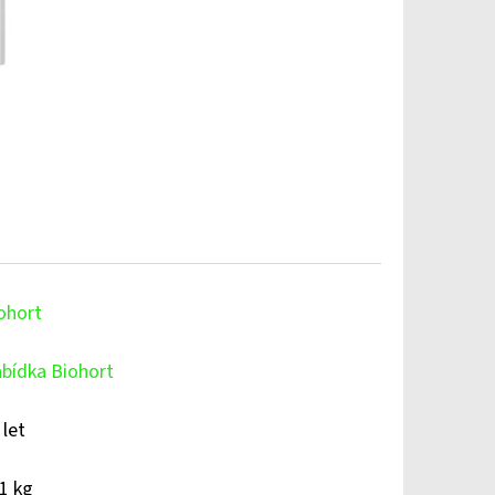
ohort
bídka Biohort
 let
1 kg