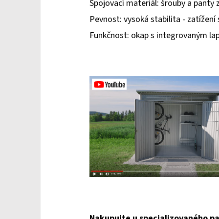
Spojovací materiál: šrouby a panty z
Pevnost: vysoká stabilita - zatížení
Funkčnost: okap s integrovaným lap
Nakupujte u specializovaného pa