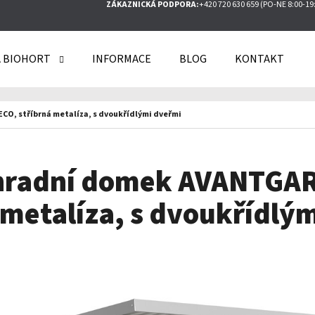
ZÁKAZNICKÁ PODPORA:
+420 720 630 659 (PO-NE 8:00-19
 BIOHORT
INFORMACE
BLOG
KONTAKT
O POTŘEBUJETE NAJÍT?
O, stříbrná metalíza, s dvoukřídlými dveřmi
HLEDAT
ahradní domek AVANTGAR
 metalíza, s dvoukřídlý
DOPORUČUJEME