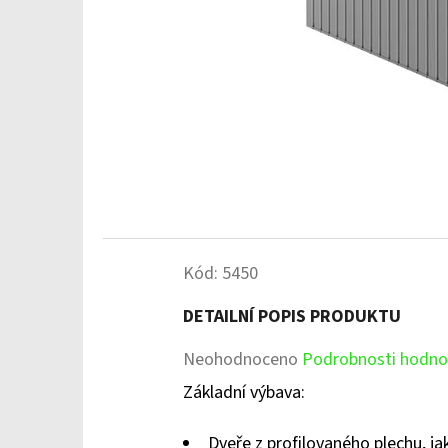
Kód:
5450
DETAILNÍ POPIS PRODUKTU
Průměrné
Neohodnoceno
Podrobnosti hodno
hodnocení
Základní výbava:
produktu
Dveře z profilovaného plechu, j