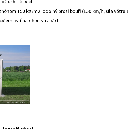
 ušlechtilé oceli
 sněhem 150 kg/m2, odolný proti bouři (150 km/h, síla větru 
ačem listí na obou stranách
rtnera Biohort