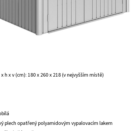
 x h x v (cm): 180 x 260 x 218 (v nejvyšším místě)
obílá
ový plech opatřený polyamidovým vypalovacím lakem