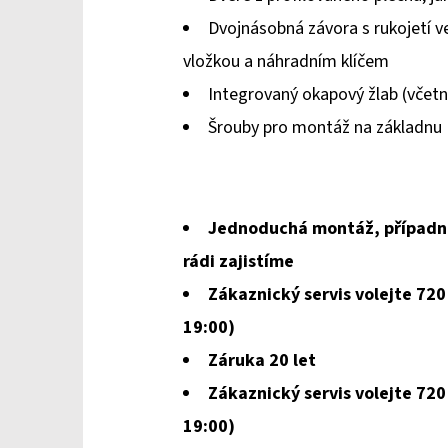
je
Dvojnásobná závora s rukojetí ve
0,0
vložkou a náhradním klíčem
z
Integrovaný okapový žlab (včetn
5
Šrouby pro montáž na základnu
hvězdiček.
Jednoduchá montáž, případ
rádi zajistíme
Zákaznický servis volejte 720
19:00)
Záruka 20 let
Zákaznický servis volejte 720
19:00)