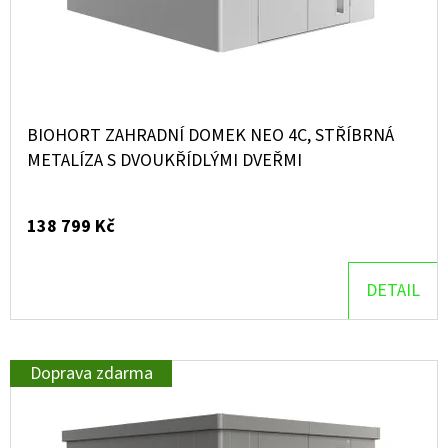
R
O
D
D
O
U
P
O
K
BIOHORT ZAHRADNÍ DOMEK NEO 4C, STŘÍBRNÁ
R
T
METALÍZA S DVOUKŘÍDLÝMI DVEŘMI
U
Ů
Č
U
138 799 Kč
J
E
DETAIL
M
E
Doprava zdarma