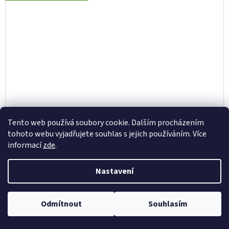
Tento web používá soubory cookie. Dalším procházením
tohoto webu vyjadřujete souhlas s jejich používáním. Více
informací
zde
.
BIOHORT DRŽÁK JÍZDNÍCH KOL „BIKELIFT“ PRO
Nastavení
NEO - OTOČNÝ
Odmítnout
Souhlasím
15 599 Kč