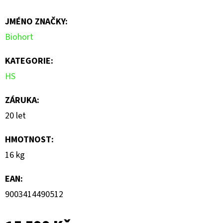
je
JMÉNO ZNAČKY
:
0,0
Biohort
z
5
KATEGORIE
:
hvězdiček.
HS
ZÁRUKA
:
20 let
HMOTNOST
:
16 kg
EAN
:
9003414490512