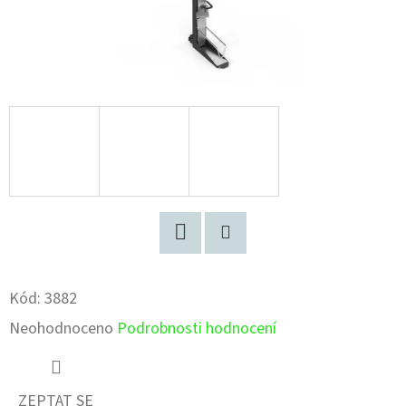
Facebook
Pinterest
Kód:
3882
Průměrné
Neohodnoceno
Podrobnosti hodnocení
hodnocení
produktu
ZEPTAT SE