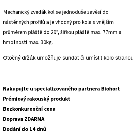
Mechanický zvedák kol se jednoduše zavěsí do
D
O
nástěnných profilů a je vhodný pro kola s vnějším
P
průměrem pláště do 29", šířkou pláště max. 77mm a
O
hmotnosti max. 30kg.
R
U
Otočný držák umožňuje sundat či umístit kolo stranou k
Č
U
J
E
Nakupujte u specializovaného partnera Biohort
M
Prémiový rakouský produkt
E
Bezkonkurenční cena
Doprava ZDARMA
Dodání do 14 dnů