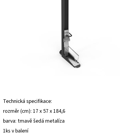
E
T
E
N
A
J
Í
T
?
Technická specifikace:
rozměr (cm): 17 x 57 x 184,6
HLEDAT
barva: tmavě šedá metalíza
1ks v balení