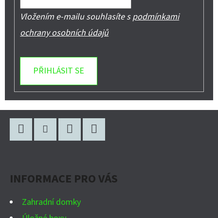
Vložením e-mailu souhlasíte s
podmínkami
ochrany osobních údajů
PŘIHLÁSIT SE
Z
Á
P
Facebook
Instagram
WhatsApp
YouTube
A
INFORMACE PRO VÁS
T
Í
Zahradní domky