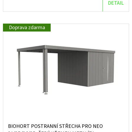
DETAIL
D
O
P
Doprava zdarma
O
R
U
Č
U
J
E
M
E
BIOHORT POSTRANNÍ STŘECHA PRO NEO