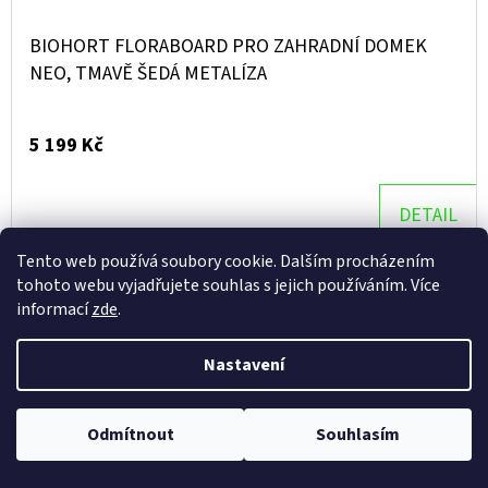
BIOHORT FLORABOARD PRO ZAHRADNÍ DOMEK
NEO, TMAVĚ ŠEDÁ METALÍZA
5 199 Kč
DETAIL
Tento web používá soubory cookie. Dalším procházením
tohoto webu vyjadřujete souhlas s jejich používáním. Více
Doprava zdarma
informací
zde
.
Nastavení
Odmítnout
Souhlasím