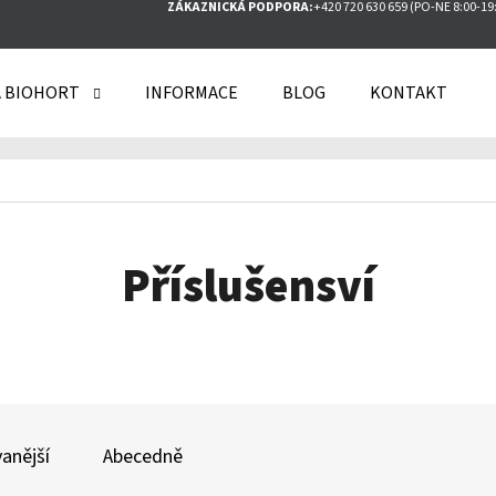
ZÁKAZNICKÁ PODPORA:
+420 720 630 659 (PO-NE 8:00-19
 BIOHORT
INFORMACE
BLOG
KONTAKT
O POTŘEBUJETE NAJÍT?
HLEDAT
Příslušensví
DOPORUČUJEME
anější
Abecedně