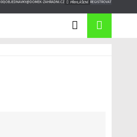
:00)
OBJEDNAVKY@DOMEK-ZAHRADNI.CZ
REGISTROVAT
PŘIHLÁŠENÍ
Hledat
Nákupn
košík