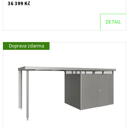
36 399 Kč
D
O
DETAIL
P
O
R
Doprava zdarma
U
Č
U
J
E
M
E