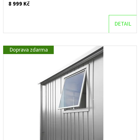
8 999 Kč
D
O
DETAIL
P
O
R
Doprava zdarma
U
Č
U
J
E
M
E